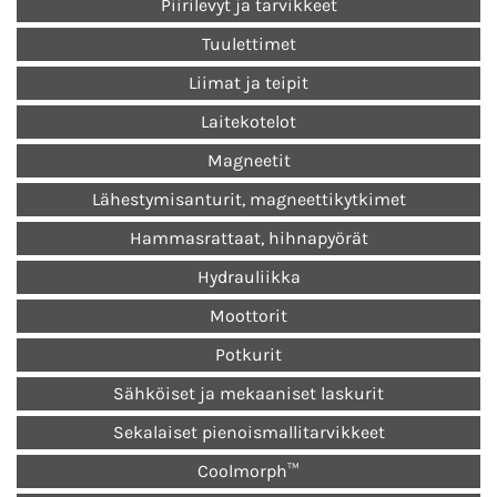
Piirilevyt ja tarvikkeet
Tuulettimet
Liimat ja teipit
Laitekotelot
Magneetit
Lähestymisanturit, magneettikytkimet
Hammasrattaat, hihnapyörät
Hydrauliikka
Moottorit
Potkurit
Sähköiset ja mekaaniset laskurit
Sekalaiset pienoismallitarvikkeet
Coolmorph™