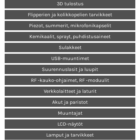
3D tulostus
Flipperien ja kolikkopelien tarvikkeet
Piezot, summerit, mikrofonikapselit
Kemikaalit, sprayt, puhdistusaineet
Sulakkeet
USB-muuntimet
Suurennuslasit ja luupit
RF -kauko-ohjaimet, RF -moduulit
Verkkolaitteet ja laturit
Akut ja paristot
Muuntajat
LCD-näytöt
Lamput ja tarvikkeet