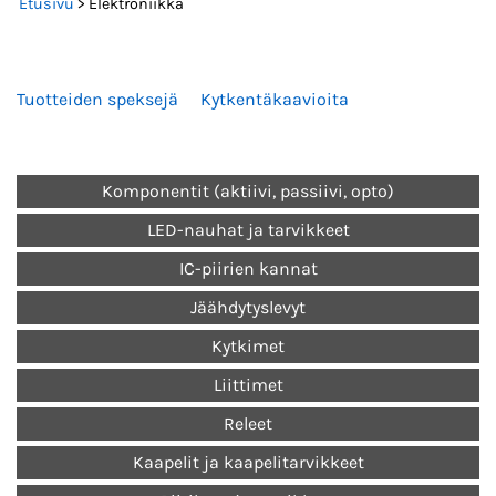
Etusivu
> Elektroniikka
Tuotteiden speksejä
Kytkentäkaavioita
Komponentit (aktiivi, passiivi, opto)
LED-nauhat ja tarvikkeet
IC-piirien kannat
Jäähdytyslevyt
Kytkimet
Liittimet
Releet
Kaapelit ja kaapelitarvikkeet