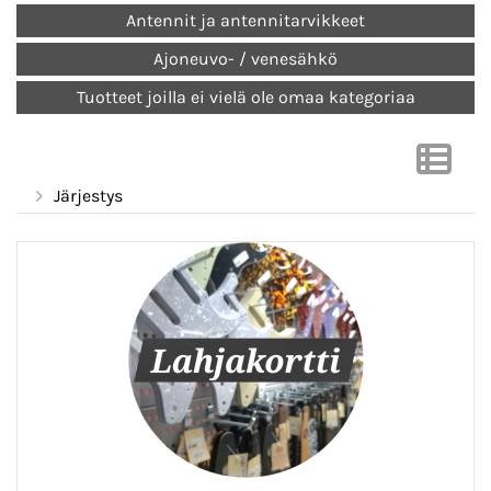
Antennit ja antennitarvikkeet
Ajoneuvo- / venesähkö
Tuotteet joilla ei vielä ole omaa kategoriaa
Järjestys