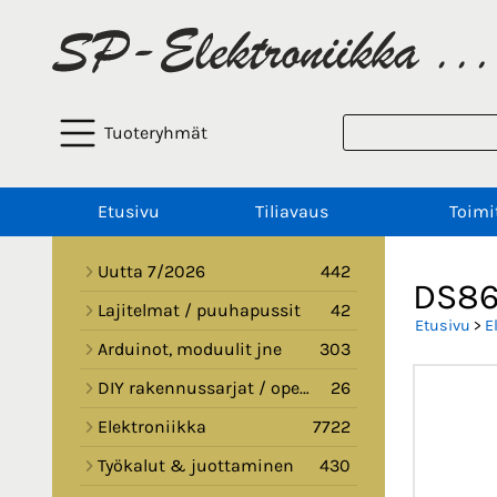
Tuoteryhmät
Etusivu
Tiliavaus
Toimi
Uutta 7/2026
442
DS86
Lajitelmat / puuhapussit
42
Etusivu
>
E
Arduinot, moduulit jne
303
DIY rakennussarjat / opetussarjat
26
Elektroniikka
7722
Työkalut & juottaminen
430