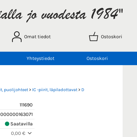
Omat tiedot
Ostoskori
Yhteystiedot
Ostoskori
t, puolijohteet
>
IC -piirit, läpiladottavat
>
D
111690
000000163071
Saatavilla
0,00 €