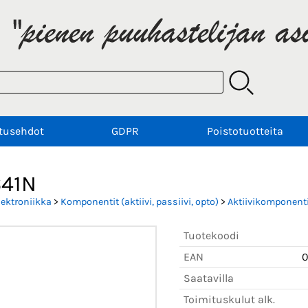
tusehdot
GDPR
Poistotuotteita
41N
lektroniikka
>
Komponentit (aktiivi, passiivi, opto)
>
Aktiivikomponenti
Tuotekoodi
EAN
0
Saatavilla
Toimituskulut alk.