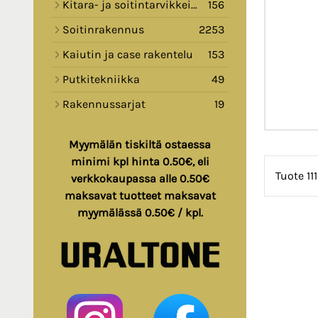
Kitara- ja soitintarvikkeita
156
Soitinrakennus
2253
Kaiutin ja case rakentelu
153
Putkitekniikka
49
Rakennussarjat
19
Myymälän tiskiltä ostaessa
minimi kpl hinta 0.50€, eli
Tuote 11
verkkokaupassa alle 0.50€
maksavat tuotteet maksavat
myymälässä 0.50€ / kpl.