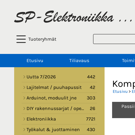
Tuoteryhmät
Etusivu
Tiliavaus
Toimi
Uutta 7/2026
442
Kompo
Lajitelmat / puuhapussit
42
Etusivu
>
E
Arduinot, moduulit jne
303
Passi
DIY rakennussarjat / opetussarjat
26
Elektroniikka
7721
Työkalut & juottaminen
430