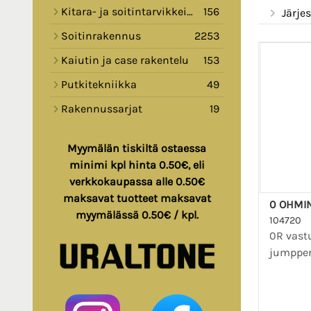
Kitara- ja soitintarvikkeita
156
Järjes
Soitinrakennus
2253
Kaiutin ja case rakentelu
153
Putkitekniikka
49
Rakennussarjat
19
Myymälän tiskiltä ostaessa
minimi kpl hinta 0.50€, eli
verkkokaupassa alle 0.50€
maksavat tuotteet maksavat
0 OHMI
myymälässä 0.50€ / kpl.
104720
0R vast
jumpper