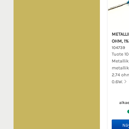
METALLI
OHM, 1% 
104739
Tuote 10
Metalli
metalli
2.74 ohm,
0.6W.
alka