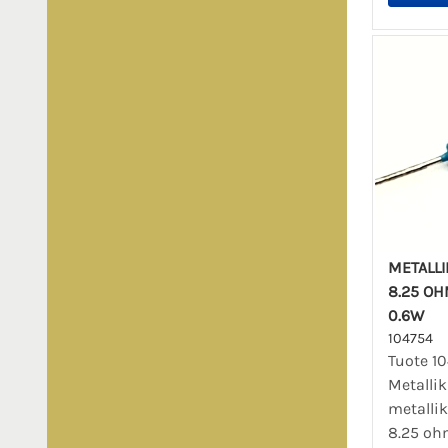
METALL
8.25 OHM,
0.6W
104754
Tuote 10
Metalli
metalli
8.25 ohm,