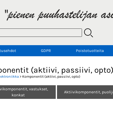
tusehdot
GDPR
Poistotuotteita
nentit (aktiivi, passiivi, opto
lektroniikka
> Komponentit (aktiivi, passiivi, opto)
ivikomponentit, vastukset,
Aktiivikomponentit, puoli
konkat