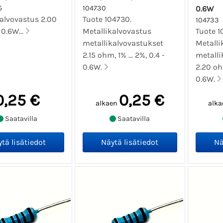
5
104730
0.6W
kalvovastus 2.00
Tuote 104730.
104733
0.6W...
Metallikalvovastus
Tuote 1
metallikalvovastukset
Metalli
2.15 ohm, 1% ... 2%, 0.4 -
metalli
0.6W.
2.20 ohm
0.6W.
0,25 €
0,25 €
alkaen
alka
Saatavilla
Saatavilla