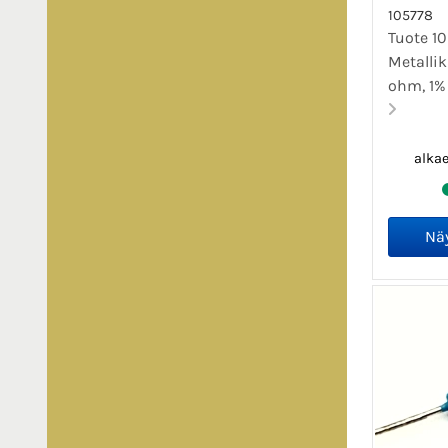
105778
Tuote 10
Metallik
ohm, 1% 
alka