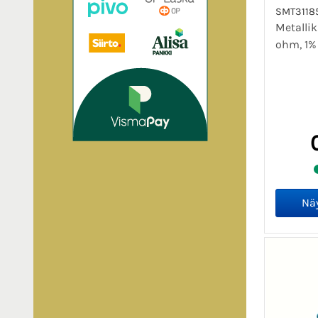
SMT3118
Metalli
ohm, 1% 