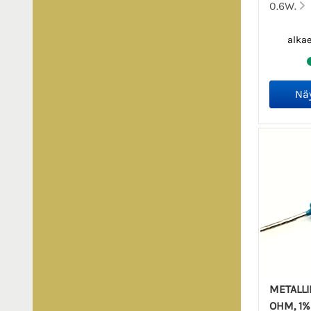
0.6W.
alka
METALLI
OHM, 1% 