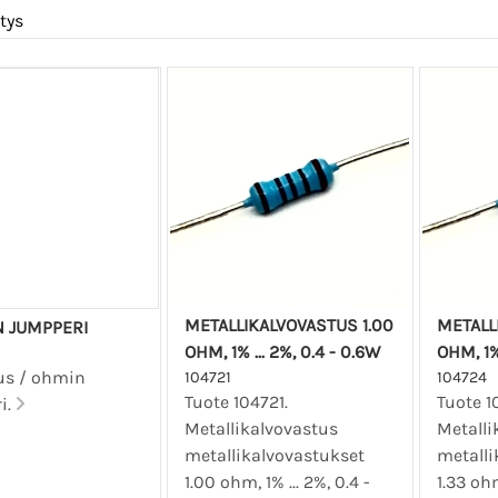
tys
METALLIKALVOVASTUS 1.00
METALL
N JUMPPERI
OHM, 1% ... 2%, 0.4 - 0.6W
OHM, 1% 
us / ohmin
104721
104724
Tuote 104721.
Tuote 1
i.
Metallikalvovastus
Metalli
metallikalvovastukset
metalli
1.00 ohm, 1% ... 2%, 0.4 -
1.33 ohm