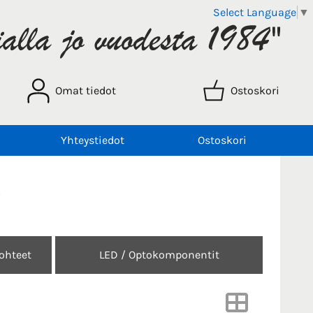
Select Language
▼
Omat tiedot
Ostoskori
Yhteystiedot
Ostoskori
)
johteet
LED / Optokomponentit