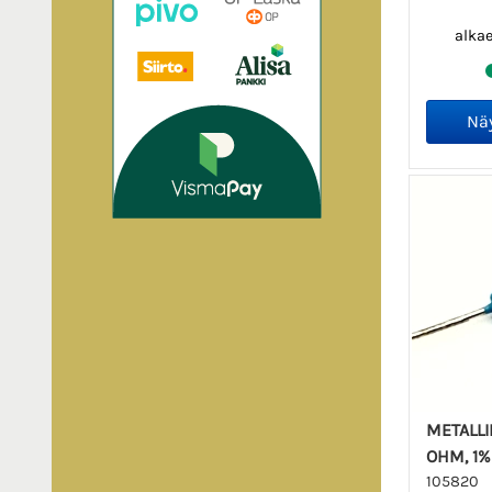
alka
METALLI
OHM, 1% 
105820