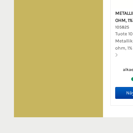
METALLI
OHM, 1% 
105825
Tuote 1
Metalli
ohm, 1% 
alka