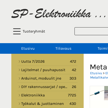
Tuoteryhmät
Etusivu
Tiliavaus
Toimi
Uutta 7/2026
472
Metal
Lajitelmat / puuhapussit
42
Etusivu
>
E
Metallikalv
Arduinot, moduulit jne
303
DIY rakennussarjat / opetussarjat
26
Elektroniikka
7725
Työkalut & juottaminen
430