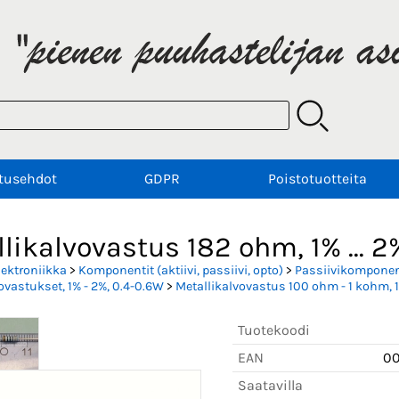
tusehdot
GDPR
Poistotuotteita
likalvovastus 182 ohm, 1% ... 2%
lektroniikka
>
Komponentit (aktiivi, passiivi, opto)
>
Passiivikomponent
ovastukset, 1% - 2%, 0.4-0.6W
>
Metallikalvovastus 100 ohm - 1 kohm, 1
Tuotekoodi
EAN
0
Saatavilla