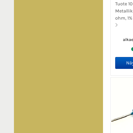
Tuote 1
Metallik
ohm, 1% 
alka