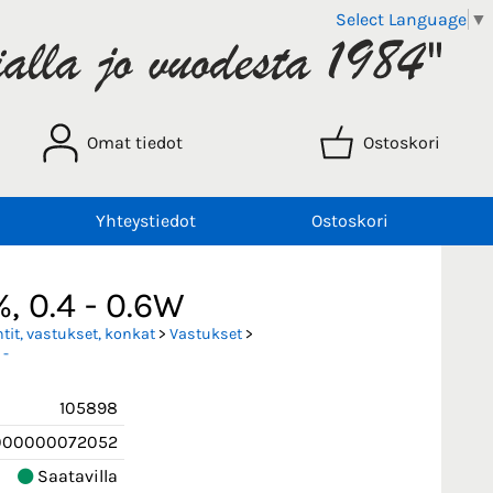
Select Language
▼
Omat tiedot
Ostoskori
Yhteystiedot
Ostoskori
, 0.4 - 0.6W
it, vastukset, konkat
>
Vastukset
>
 -
105898
000000072052
Saatavilla