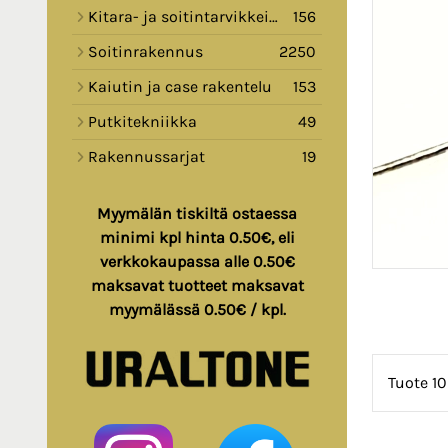
Kitara- ja soitintarvikkeita
156
Soitinrakennus
2250
Kaiutin ja case rakentelu
153
Putkitekniikka
49
Rakennussarjat
19
Myymälän tiskiltä ostaessa
minimi kpl hinta 0.50€, eli
verkkokaupassa alle 0.50€
maksavat tuotteet maksavat
myymälässä 0.50€ / kpl.
Tuote 10