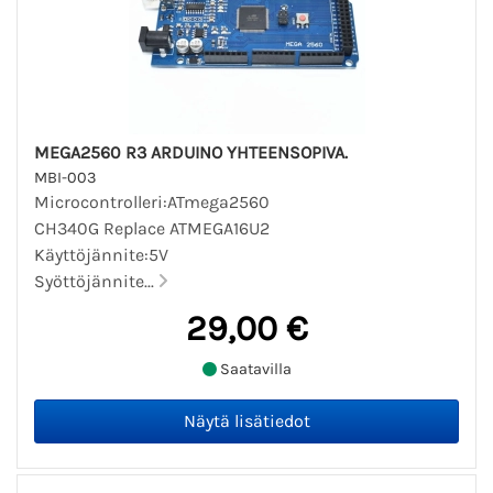
MEGA2560 R3 ARDUINO YHTEENSOPIVA.
MBI-003
Microcontrolleri:ATmega2560
CH340G Replace ATMEGA16U2
Käyttöjännite:5V
Syöttöjännite...
29,00 €
Saatavilla