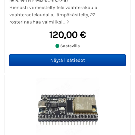
9820-N-TELE-MM-RO-SS22-10
Hienosti viimeistelty Tele vaahterakaula
vaahteraotelaudalla, lämpökäsitelty, 22
rosterinauhaa valmiiksi...
120,00 €
Saatavilla