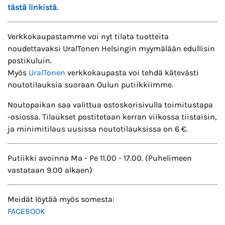
tästä linkistä.
Verkkokaupastamme voi nyt tilata tuotteita
noudettavaksi UralTonen Helsingin myymälään edullisin
postikuluin.
Myös
UralTonen
verkkokaupasta voi tehdä kätevästi
noutotilauksia suoraan Oulun putiikkiimme.
Noutopaikan saa valittua ostoskorisivulla toimitustapa
-osiossa. Tilaukset postitetaan kerran viikossa tiistaisin,
ja minimitilaus uusissa noutotilauksissa on 6 €.
Putiikki avoinna Ma - Pe 11.00 - 17.00. (Puhelimeen
vastataan 9.00 alkaen)
Meidät löytää myös somesta:
FACEBOOK