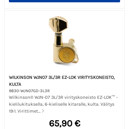
WILKINSON WJN07 3L/3R EZ-LOK VIRITYSKONEISTO,
KULTA
9830-WJN07GD-3L3R
Wilkinson® WJN-07 3L/3R virityskoneisto EZ-LOK™ -
kielilukituksella, 6-kieliselle kitaralle, kulta. Välitys
19:1. Virittimet...
65,90 €