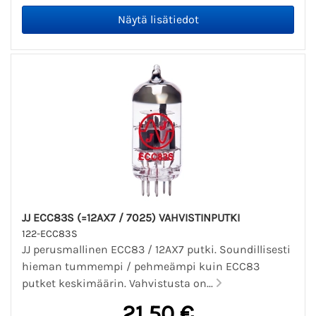
JJ ECC83S (=12AX7 / 7025) VAHVISTINPUTKI
122-ECC83S
JJ perusmallinen ECC83 / 12AX7 putki. Soundillisesti
hieman tummempi / pehmeämpi kuin ECC83
putket keskimäärin. Vahvistusta on...
21,50 €