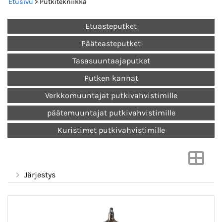
Etusivu
> Putkitekniikka
Etuasteputket
Pääteasteputket
Tasasuuntaajaputket
Putken kannat
Verkkomuuntajat putkivahvistimille
päätemuuntajat putkivahvistimille
Kuristimet putkivahvistimille
Järjestys