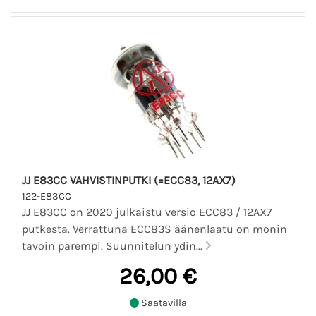
JJ E83CC VAHVISTINPUTKI (=ECC83, 12AX7)
122-E83CC
JJ E83CC on 2020 julkaistu versio ECC83 / 12AX7
putkesta. Verrattuna ECC83S äänenlaatu on monin
tavoin parempi. Suunnitelun ydin...
26,00 €
Saatavilla