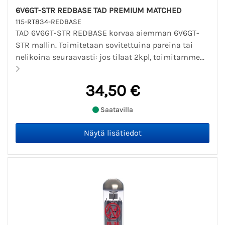
6V6GT-STR REDBASE TAD PREMIUM MATCHED
115-RT834-REDBASE
TAD 6V6GT-STR REDBASE korvaa aiemman 6V6GT-
STR mallin. Toimitetaan sovitettuina pareina tai
nelikoina seuraavasti: jos tilaat 2kpl, toimitamme...
34,50 €
Saatavilla