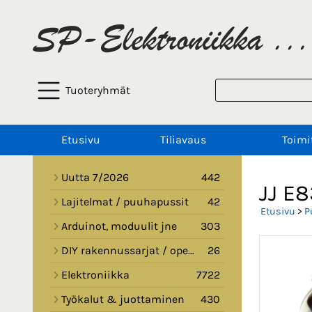
Tuoteryhmät
Etusivu
Tiliavaus
Toimi
Uutta 7/2026
442
JJ E
Lajitelmat / puuhapussit
42
Etusivu
>
P
Arduinot, moduulit jne
303
DIY rakennussarjat / opetussarjat
26
Elektroniikka
7722
Työkalut & juottaminen
430