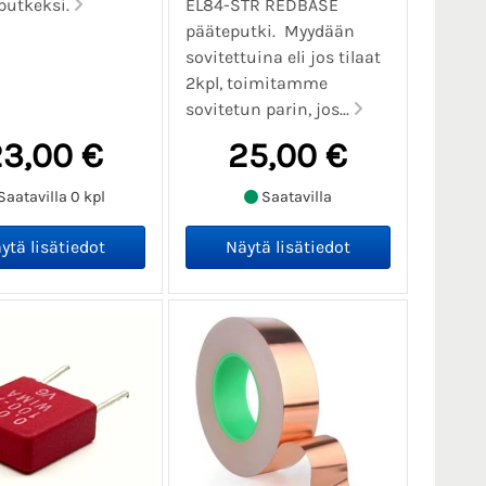
putkeksi.
EL84-STR REDBASE
pääteputki. Myydään
sovitettuina eli jos tilaat
2kpl, toimitamme
sovitetun parin, jos...
3,00 €
25,00 €
Saatavilla 0 kpl
Saatavilla