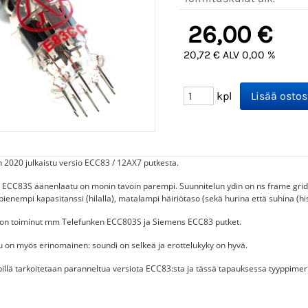
26,00 €
20,72 € ALV 0,00 %
kpl
n 2020 julkaistu versio ECC83 / 12AX7 putkesta.
 ECC83S äänenlaatu on monin tavoin parempi. Suunnitelun ydin on ns frame gri
pienempi kapasitanssi (hilalla), matalampi häiriötaso (sekä hurina että suhina (hi
 on toiminut mm Telefunken ECC803S ja Siemens ECC83 putket.
 on myös erinomainen: soundi on selkeä ja erottelukyky on hyvä.
illä tarkoitetaan paranneltua versiota ECC83:sta ja tässä tapauksessa tyyppimerk