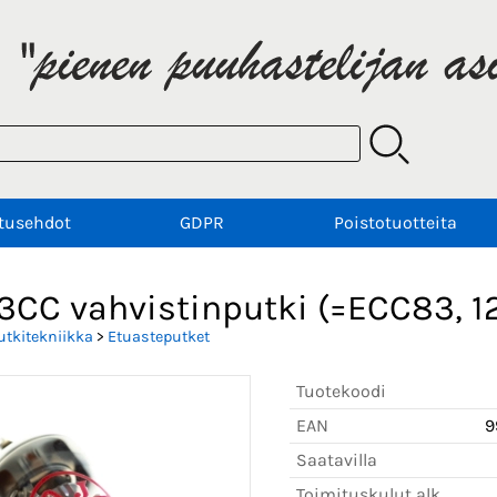
tusehdot
GDPR
Poistotuotteita
83CC vahvistinputki (=ECC83, 1
utkitekniikka
>
Etuasteputket
Tuotekoodi
EAN
9
Saatavilla
Toimituskulut alk.