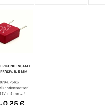
TERIKONDENSAATT
 PF/63V, R. 5 MM
6794. Polko
erikondensaattori
3V, r. 5 mm...
0,25 €
en