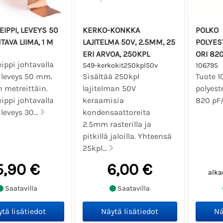
EIPPI, LEVEYS 50
KERKO-KONKKA
POLKO
TAVA LIIMA, 1 M
LAJITELMA 50V, 2.5MM, 25
POLYES
ERI ARVOA, 250KPL
ORI 820
ippi johtavalla
549-kerkokit250kpl50v
106795
, leveys 50 mm.
Sisältää 250kpl
Tuote 1
 metreittäin.
lajitelman 50V
polyest
ippi johtavalla
keraamisia
820 pF/
 leveys 30...
kondensaattoreita
2.5mm rasterilla ja
pitkillä jaloilla. Yhteensä
25kpl...
5,90 €
6,00 €
alka
Saatavilla
Saatavilla