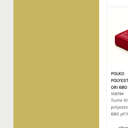
POLKO
POLYES
ORI 680
106794
Tuote 10
polyest
680 pF/6
alka