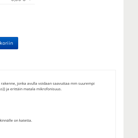
d rakenne, jonka avulla voidaan saavuttaa mm suurempi
ss)) ja erittäin matala mikrofonisuus.
innälle on katetta.