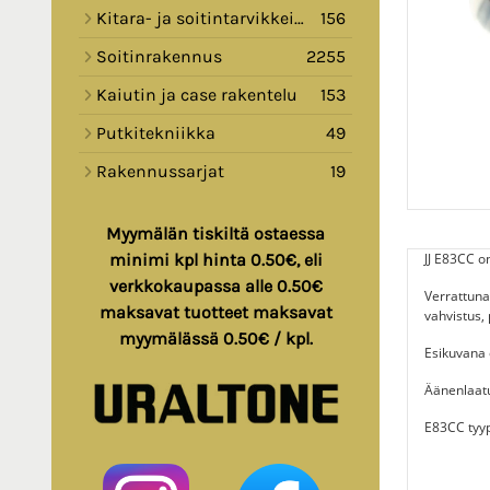
Kitara- ja soitintarvikkeita
156
Soitinrakennus
2255
Kaiutin ja case rakentelu
153
Putkitekniikka
49
Rakennussarjat
19
Myymälän tiskiltä ostaessa
JJ E83CC o
minimi kpl hinta 0.50€, eli
verkkokaupassa alle 0.50€
Verrattuna
maksavat tuotteet maksavat
vahvistus, 
myymälässä 0.50€ / kpl.
Esikuvana
Äänenlaatu
E83CC tyyp