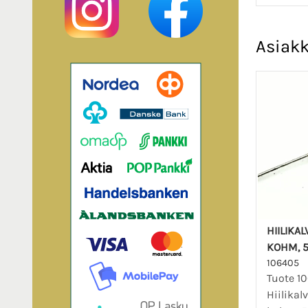
Asiakk
HIILIKA
KOHM, 5
106405
Tuote 1
Hiilika