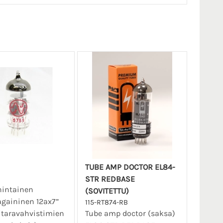
TUBE AMP DOCTOR EL84-
STR REDBASE
hintainen
(SOVITETTU)
gaininen 12ax7”
115-RT874-RB
itaravahvistimien
Tube amp doctor (saksa)