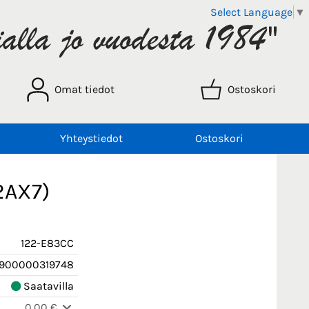
Select Language
▼
Omat tiedot
Ostoskori
Yhteystiedot
Ostoskori
2AX7)
122-E83CC
900000319748
Saatavilla
0,00 €