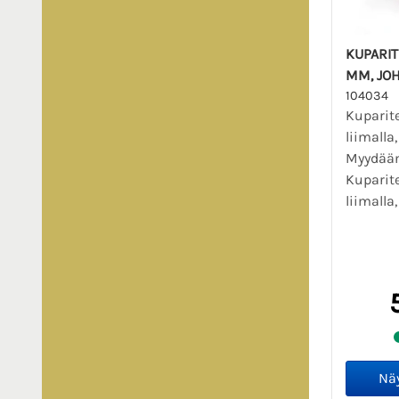
KUPARIT
MM, JOH
104034
Kuparite
liimalla
Myydään
Kuparite
liimalla,