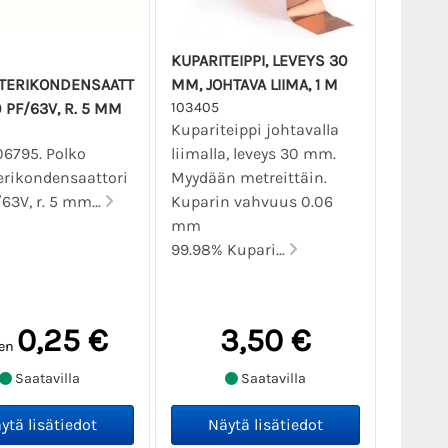
KUPARITEIPPI, LEVEYS 30
TERIKONDENSAATT
MM, JOHTAVA LIIMA, 1 M
 PF/63V, R. 5 MM
103405
Kupariteippi johtavalla
06795. Polko
liimalla, leveys 30 mm.
erikondensaattori
Myydään metreittäin.
63V, r. 5 mm...
Kuparin vahvuus 0.06
mm
99.98% Kupari...
0,25 €
3,50 €
en
Saatavilla
Saatavilla