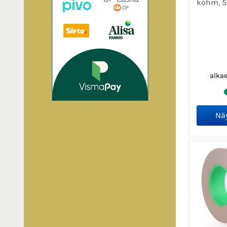
kohm, 5
alka