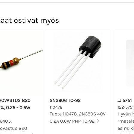
aat ostivat myös
LVOVASTUS 820
2N3906 TO-92
JJ 5751
%, 0.25 - 0.5W
110478
122-5751
Tuote 110478. 2N3906 40V
Hyvän 
06405.
0.2A 0.6W PNP TO-92.
”matala
lvovastus 820
esim. k