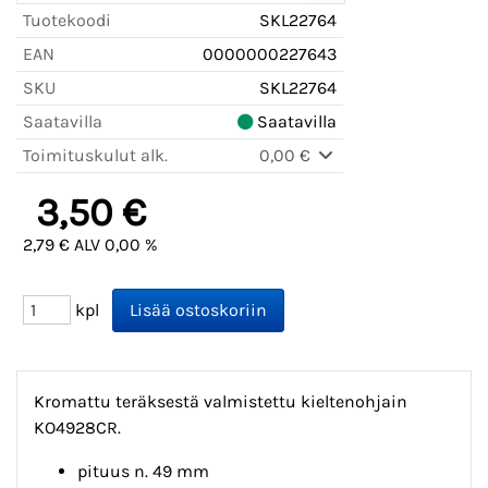
Tuotekoodi
SKL22764
EAN
0000000227643
SKU
SKL22764
Saatavilla
Saatavilla
Toimituskulut alk.
0,00 €
3,50 €
2,79 € ALV 0,00 %
kpl
Kromattu teräksestä valmistettu kieltenohjain
KO4928CR.
pituus n. 49 mm