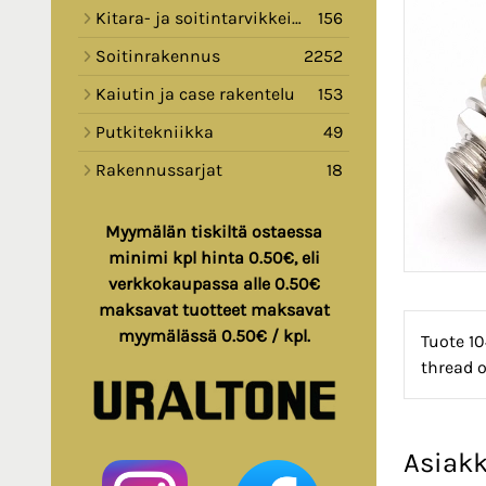
Kitara- ja soitintarvikkeita
156
Soitinrakennus
2252
Kaiutin ja case rakentelu
153
Putkitekniikka
49
Rakennussarjat
18
Myymälän tiskiltä ostaessa
minimi kpl hinta 0.50€, eli
verkkokaupassa alle 0.50€
maksavat tuotteet maksavat
myymälässä 0.50€ / kpl.
Tuote 10
thread o
Asiakk