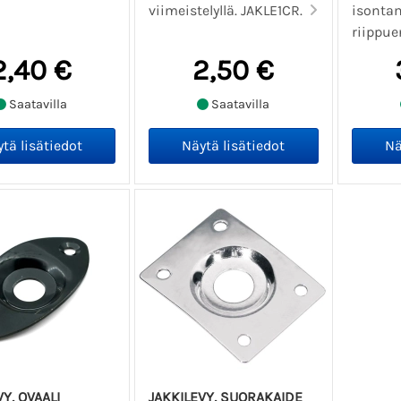
viimeistelyllä. JAKLE1CR.
isonta
riippuen
2,40 €
2,50 €
Saatavilla
Saatavilla
Y, OVAALI
JAKKILEVY, SUORAKAIDE