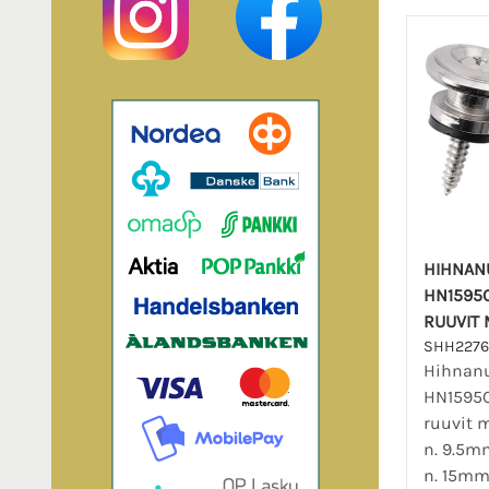
HIHNANU
HN1595C
RUUVIT
SHH2276
Hihnanu
HN1595C
ruuvit 
n. 9.5mm
n. 15mm