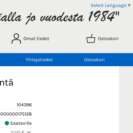
Select Language
▼
Omat tiedot
Ostoskori
Yhteystiedot
Ostoskori
ntä
104396
000000175128
Saatavilla
0,00 €