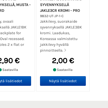
KSELLÄ, MUSTA -
SYVENNYKSELLÄ
RD
JAKLE3CR KROMI - PRO
9832-UT-JP-1-C
y, ovaali
Jakkilevy, suorakaide
ksellä JAKLE1BK
syvennyksellä JAKLE3BK
ackplate for
kromi. Laadukas,
 Oval recessed.
Koreassa valmistettu
les 2 x flat or
jakkilevy hyvällä
pinnoitteella.
2,90 €
2,00 €
Saatavilla
Saatavilla