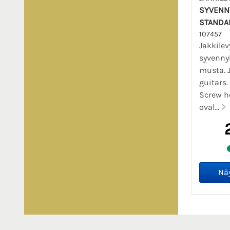
SYVENNY
STANDA
107457
Jakkilev
syvenny
musta. J
guitars.
Screw ho
oval...