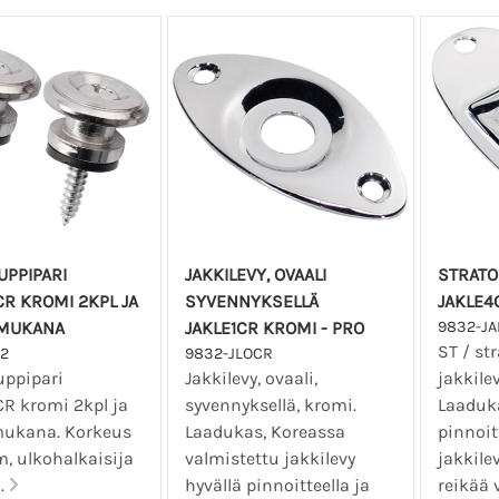
PPIPARI
JAKKILEVY, OVAALI
STRATO
R KROMI 2KPL JA
SYVENNYKSELLÄ
JAKLE4
 MUKANA
JAKLE1CR KROMI - PRO
9832-JA
ST / str
2
9832-JLOCR
ppipari
Jakkilevy, ovaali,
jakkile
R kromi 2kpl ja
syvennyksellä, kromi.
Laaduka
mukana. Korkeus
Laadukas, Koreassa
pinnoit
, ulkohalkaisija
valmistettu jakkilevy
jakkile
.
hyvällä pinnoitteella ja
reikää 