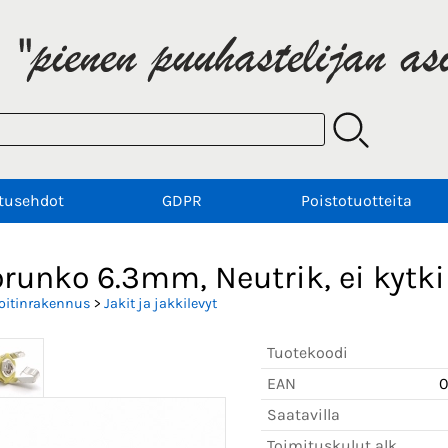
tusehdot
GDPR
Poistotuotteita
runko 6.3mm, Neutrik, ei kytki
oitinrakennus
>
Jakit ja jakkilevyt
Tuotekoodi
EAN
0
Saatavilla
Toimituskulut alk.