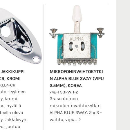
 JAKKIKUPPI
MIKROFONINVAIHTOKYTKI
CR, KROMI
N ALPHA BLUE 3WAY (VIPU
KLE4-CR
3.5MM), KOREA
ato -tyylinen
742-FS3PWH-2
vy, kromi.
3-asentoinen
s, hyvällä
mikrofoninvaihtokytkin
teella oleva
ALPHA BLUE 3WAY. 2 x 3 -
vy. Jakkilevyn
vaihto, vipu...
voi joutua