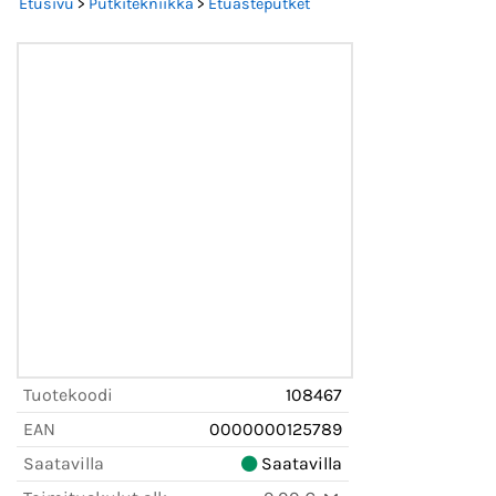
Etusivu
>
Putkitekniikka
>
Etuasteputket
Tuotekoodi
108467
EAN
0000000125789
Saatavilla
Saatavilla