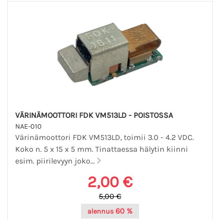
VÄRINÄMOOTTORI FDK VM513LD - POISTOSSA
NAE-010
Värinämoottori FDK VM513LD, toimii 3.0 - 4.2 VDC.
Koko n. 5 x 15 x 5 mm. Tinattaessa hälytin kiinni
esim. piirilevyyn joko...
2,00 €
5,00 €
60 %
alennus