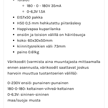
180 - 0 - 180V 35mA
0-6,3V 1.5A
EI57x50 pakka
H50 0,5 mm hehkutettu piiteräslevy
Happivapaa kuparilanka
ensiön ja toision välillä on häiriösuoja
koko: 60x30x50mm
kiinnitysreikien väli: 73mm
paino 0.61kg
Värikoodit (varmista aina muuntajasta mittaamalla
ennen asennusta, värikoodit saattavat joskus
harvoin muuttua tuotantoerien välillä):
0-230V ensiö: punainen-punainen
180-0-180: keltainen-vihreä-keltainen
0-6.3V: sininen-sininen
maa/suoja: musta