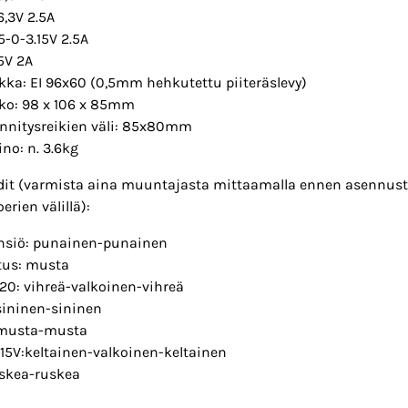
6,3V 2.5A
15-0-3.15V 2.5A
5V 2A
kka: EI 96x60 (0,5mm hehkutettu piiteräslevy)
ko: 98 x 106 x 85mm
innitysreikien väli: 85x80mm
ino: n. 3.6kg
dit (varmista aina muuntajasta mittaamalla ennen asennusta
erien välillä):
nsiö: punainen-punainen
us: musta
20: vihreä-valkoinen-vihreä
sininen-sininen
 musta-musta
.15V:keltainen-valkoinen-keltainen
uskea-ruskea