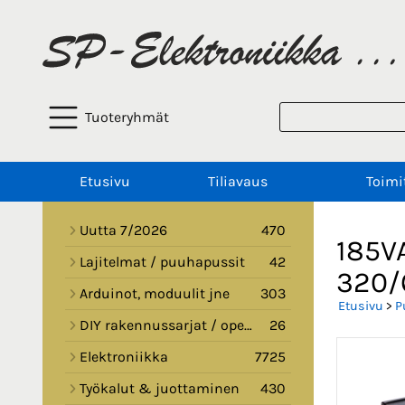
Tuoteryhmät
Etusivu
Tiliavaus
Toimi
Uutta 7/2026
470
185V
Lajitelmat / puuhapussit
42
320/
Arduinot, moduulit jne
303
Etusivu
>
P
DIY rakennussarjat / opetussarjat
26
Elektroniikka
7725
Työkalut & juottaminen
430