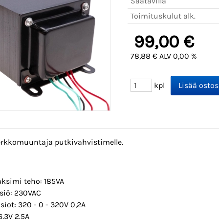
Saatavilla
Toimituskulut alk.
99,00 €
78,88 € ALV 0,00 %
kpl
erkkomuuntaja putkivahvistimelle.
ksimi teho: 185VA
siö: 230VAC
isiot: 320 - 0 - 320V 0,2A
6,3V 2.5A