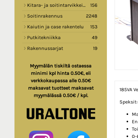
Kitara- ja soitintarvikkeita
156
Soitinrakennus
2248
Kaiutin ja case rakentelu
153
Putkitekniikka
49
Rakennussarjat
19
Myymälän tiskiltä ostaessa
minimi kpl hinta 0.50€, eli
verkkokaupassa alle 0.50€
maksavat tuotteet maksavat
185VA V
myymälässä 0.50€ / kpl.
Speksit:
Ma
En
To
0-