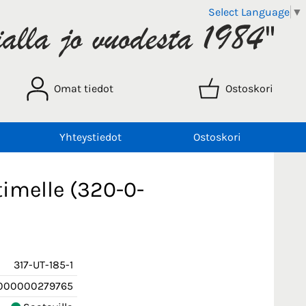
Select Language
▼
Omat tiedot
Ostoskori
Yhteystiedot
Ostoskori
imelle (320-0-
317-UT-185-1
000000279765