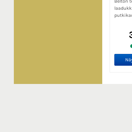
Belton 
laaduk
putkika