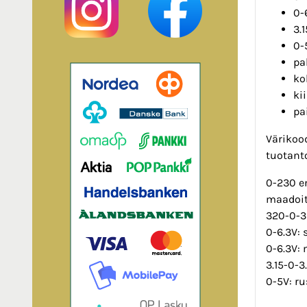
0-
3.
0-
pa
ko
ki
pa
Värikoo
tuotanto
0-230 e
maadoit
320-0-3
0-6.3V: 
0-6.3V:
3.15-0-3
0-5V: r