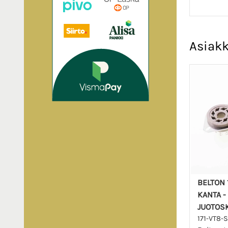
Asiakk
BELTON 
KANTA -
JUOTOS
171-VT8-