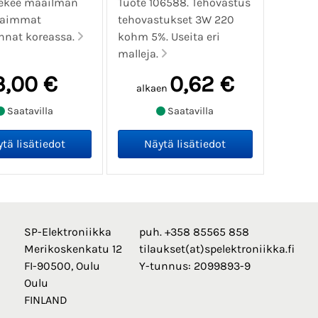
tekee maailman
Tuote 106588. Tehovastus
kaimmat
tehovastukset 3W 220
nnat koreassa.
kohm 5%. Useita eri
malleja.
3,00 €
0,62 €
alkaen
Saatavilla
Saatavilla
SP-Elektroniikka
puh. +358 85565 858
Merikoskenkatu 12
tilaukset(at)spelektroniikka.fi
FI-90500, Oulu
Y-tunnus: 2099893-9
Oulu
FINLAND