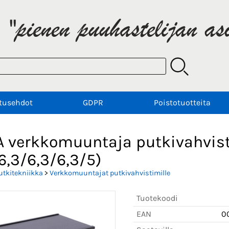
tusehdot
GDPR
Poistotuotteita
A verkkomuuntaja putkivahvist
6,3/6,3/6,3/5)
utkitekniikka
>
Verkkomuuntajat putkivahvistimille
Tuotekoodi
EAN
0