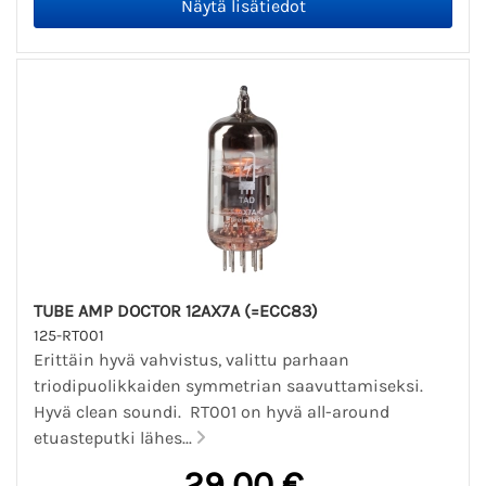
TUBE AMP DOCTOR 12AX7A (=ECC83)
125-RT001
Erittäin hyvä vahvistus, valittu parhaan
triodipuolikkaiden symmetrian saavuttamiseksi.
Hyvä clean soundi. RT001 on hyvä all-around
etuasteputki lähes...
29,00 €