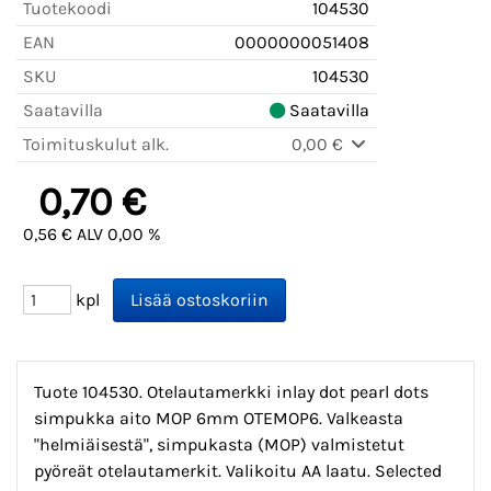
Tuotekoodi
104530
EAN
0000000051408
SKU
104530
Saatavilla
Saatavilla
Toimituskulut alk.
0,00 €
0,70 €
0,56 € ALV 0,00 %
kpl
Tuote 104530. Otelautamerkki inlay dot pearl dots
simpukka aito MOP 6mm OTEMOP6. Valkeasta
"helmiäisestä", simpukasta (MOP) valmistetut
pyöreät otelautamerkit. Valikoitu AA laatu. Selected