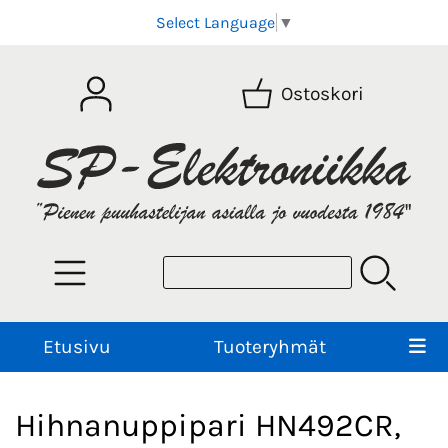
Select Language
▼
Ostoskori
Etusivu
Tuoteryhmät
Hihnanuppipari HN492CR,