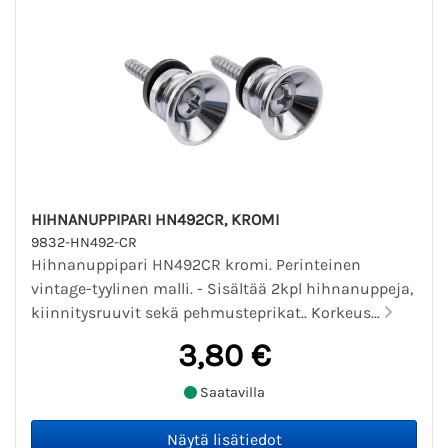
HIHNANUPPIPARI HN492CR, KROMI
9832-HN492-CR
Hihnanuppipari HN492CR kromi. Perinteinen
vintage-tyylinen malli. - Sisältää 2kpl hihnanuppeja,
kiinnitysruuvit sekä pehmusteprikat.. Korkeus...
3,80 €
Saatavilla