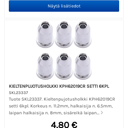
KIELTENPUJOTUSHOLKKI KPH62019CR SETTI 6KPL
SKL23337
Tuote SKL23337. Kieltenpujotusholkki KPH62019CR
setti 6kpl. Korkeus n. 11.2mm, halkaisija n. 6.5mm,
laipan halkaisija n. 8mm, sisäreikä laipan...
4,80 €