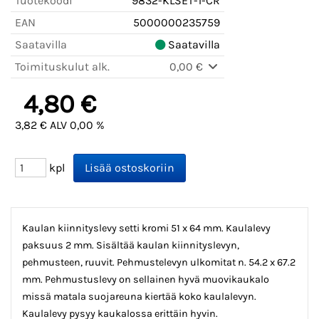
Tuotekoodi
9832-KLSET-1-CR
EAN
5000000235759
Saatavilla
Saatavilla
Toimituskulut alk.
0,00 €
4,80 €
3,82 € ALV 0,00 %
kpl
Kaulan kiinnityslevy setti kromi 51 x 64 mm. Kaulalevy
paksuus 2 mm. Sisältää kaulan kiinnityslevyn,
pehmusteen, ruuvit. Pehmustelevyn ulkomitat n. 54.2 x 67.2
mm. Pehmustuslevy on sellainen hyvä muovikaukalo
missä matala suojareuna kiertää koko kaulalevyn.
Kaulalevy pysyy kaukalossa erittäin hyvin.