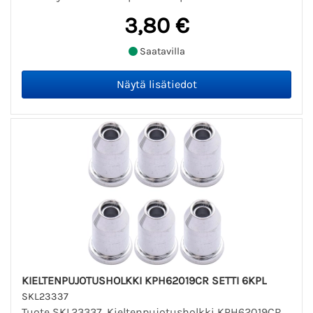
3,80 €
Saatavilla
KIELTENPUJOTUSHOLKKI KPH62019CR SETTI 6KPL
SKL23337
Tuote SKL23337. Kieltenpujotusholkki KPH62019CR