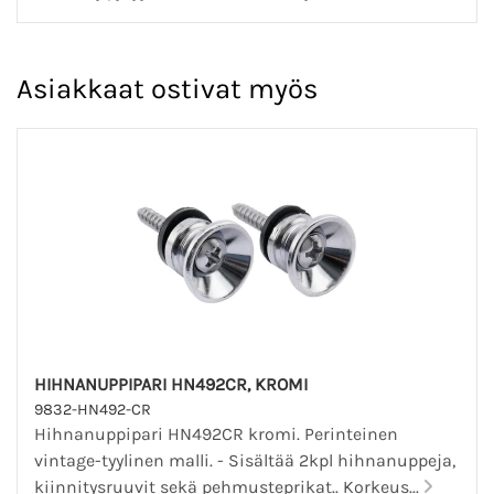
Asiakkaat ostivat myös
HIHNANUPPIPARI HN492CR, KROMI
9832-HN492-CR
Hihnanuppipari HN492CR kromi. Perinteinen
vintage-tyylinen malli. - Sisältää 2kpl hihnanuppeja,
kiinnitysruuvit sekä pehmusteprikat.. Korkeus...