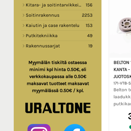
Kitara- ja soitintarvikkeita
156
Soitinrakennus
2253
Kaiutin ja case rakentelu
153
Putkitekniikka
49
Rakennussarjat
19
BELTON 
Myymälän tiskiltä ostaessa
KANTA -
minimi kpl hinta 0.50€, eli
JUOTOS
verkkokaupassa alle 0.50€
171-VT8-
maksavat tuotteet maksavat
Belton 
myymälässä 0.50€ / kpl.
laaduk
putkika