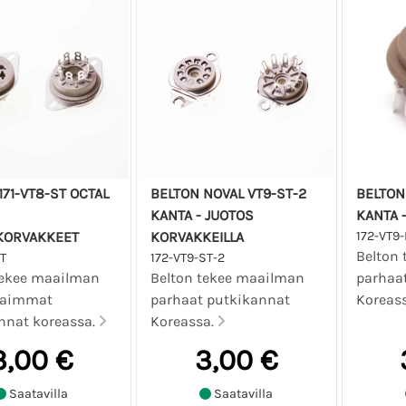
171-VT8-ST OCTAL
BELTON NOVAL VT9-ST-2
BELTON
KANTA - JUOTOS
KANTA -
KORVAKKEET
KORVAKKEILLA
172-VT9-
Belton
ST
172-VT9-ST-2
tekee maailman
Belton tekee maailman
parhaa
kaimmat
parhaat putkikannat
Koreas
nnat koreassa.
Koreassa.
3,00 €
3,00 €
Saatavilla
Saatavilla