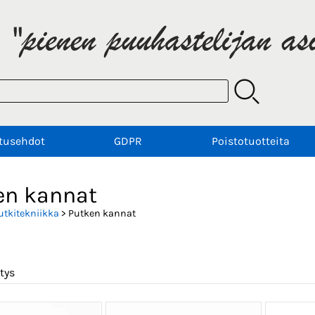
tusehdot
GDPR
Poistotuotteita
en kannat
utkitekniikka
> Putken kannat
tys