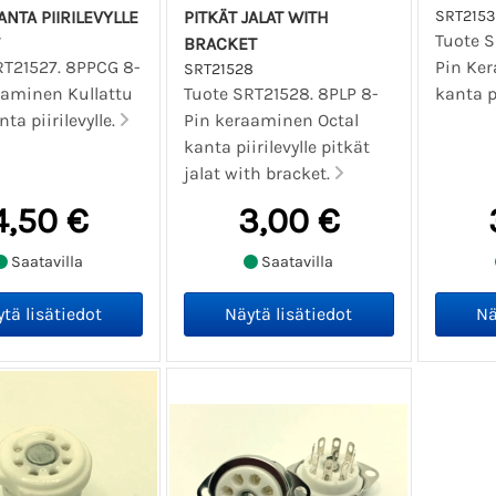
ANTA PIIRILEVYLLE
PITKÄT JALAT WITH
SRT215
Tuote S
7
BRACKET
RT21527. 8PPCG 8-
Pin Ke
SRT21528
aaminen Kullattu
Tuote SRT21528. 8PLP 8-
kanta pi
nta piirilevylle.
Pin keraaminen Octal
kanta piirilevylle pitkät
jalat with bracket.
4,50 €
3,00 €
Saatavilla
Saatavilla