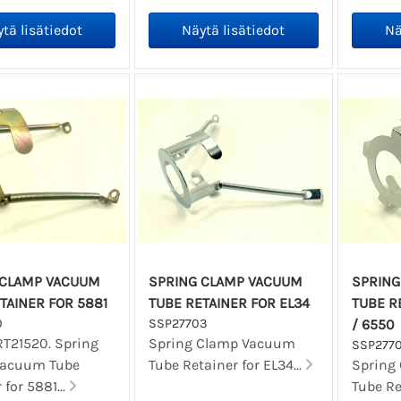
 CLAMP VACUUM
SPRING CLAMP VACUUM
SPRING
TAINER FOR 5881
TUBE RETAINER FOR EL34
TUBE R
0
SSP27703
/ 6550
RT21520. Spring
Spring Clamp Vacuum
SSP277
Vacuum Tube
Tube Retainer for EL34...
Spring
 for 5881...
Tube Re