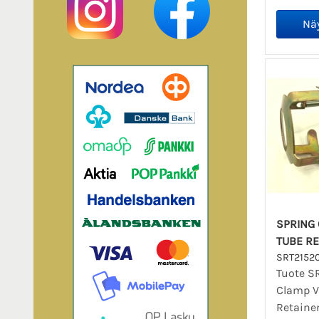
SPRING
TUBE RE
SRT2152
Tuote S
Clamp 
Retainer