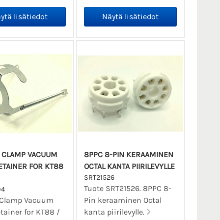
 CLAMP VACUUM
8PPC 8-PIN KERAAMINEN
ETAINER FOR KT88
OCTAL KANTA PIIRILEVYLLE
SRT21526
Tuote SRT21526. 8PPC 8-
04
 Clamp Vacuum
Pin keraaminen Octal
tainer for KT88 /
kanta piirilevylle.