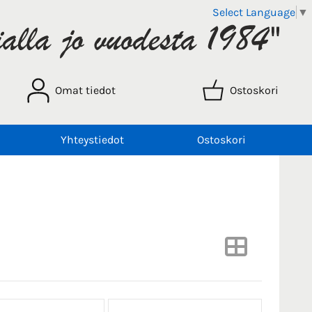
Select Language
▼
Omat tiedot
Ostoskori
Yhteystiedot
Ostoskori