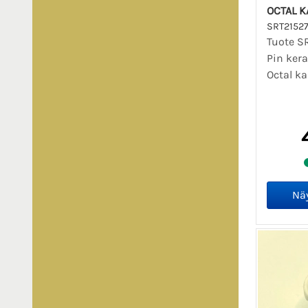
OCTAL K
SRT2152
Tuote S
Pin ker
Octal ka