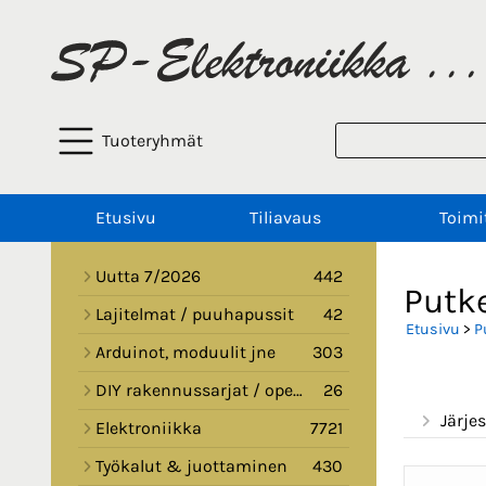
Tuoteryhmät
Etusivu
Tiliavaus
Toimi
Uutta 7/2026
442
Putk
Lajitelmat / puuhapussit
42
Etusivu
>
P
Arduinot, moduulit jne
303
DIY rakennussarjat / opetussarjat
26
Järjes
Elektroniikka
7721
Työkalut & juottaminen
430