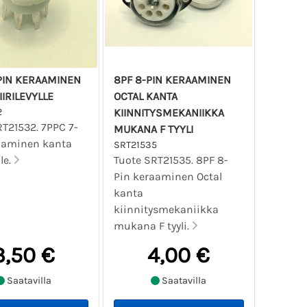
PIN KERAAMINEN
8PF 8-PIN KERAAMINEN
IIRILEVYLLE
OCTAL KANTA
2
KIINNITYSMEKANIIKKA
RT21532. 7PPC 7-
MUKANA F TYYLI
aaminen kanta
SRT21535
lle.
Tuote SRT21535. 8PF 8-
Pin keraaminen Octal
kanta
kiinnitysmekaniikka
mukana F tyyli.
3,50 €
4,00 €
Saatavilla
Saatavilla