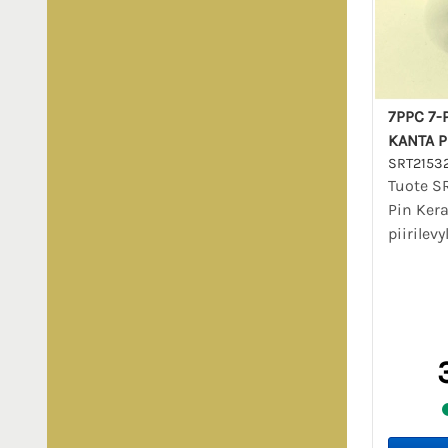
7PPC 7-
KANTA P
SRT2153
Tuote S
Pin Ker
piirilevy