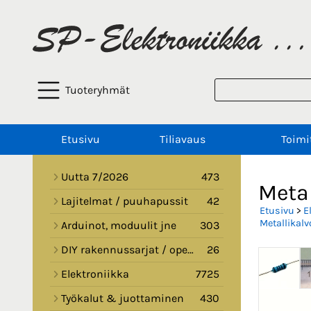
Tuoteryhmät
Etusivu
Tiliavaus
Toimi
Uutta 7/2026
473
Metal
Lajitelmat / puuhapussit
42
Etusivu
>
E
Metallikalv
Arduinot, moduulit jne
303
DIY rakennussarjat / opetussarjat
26
Elektroniikka
7725
Työkalut & juottaminen
430