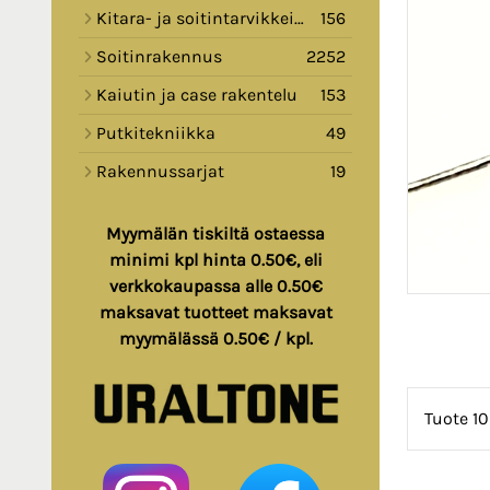
Kitara- ja soitintarvikkeita
156
Soitinrakennus
2252
Kaiutin ja case rakentelu
153
Putkitekniikka
49
Rakennussarjat
19
Myymälän tiskiltä ostaessa
minimi kpl hinta 0.50€, eli
verkkokaupassa alle 0.50€
maksavat tuotteet maksavat
myymälässä 0.50€ / kpl.
Tuote 10