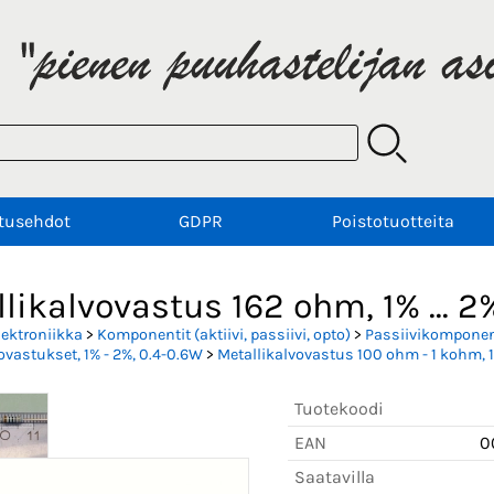
tusehdot
GDPR
Poistotuotteita
likalvovastus 162 ohm, 1% ... 2%
lektroniikka
>
Komponentit (aktiivi, passiivi, opto)
>
Passiivikomponent
ovastukset, 1% - 2%, 0.4-0.6W
>
Metallikalvovastus 100 ohm - 1 kohm, 1
Tuotekoodi
EAN
0
Saatavilla