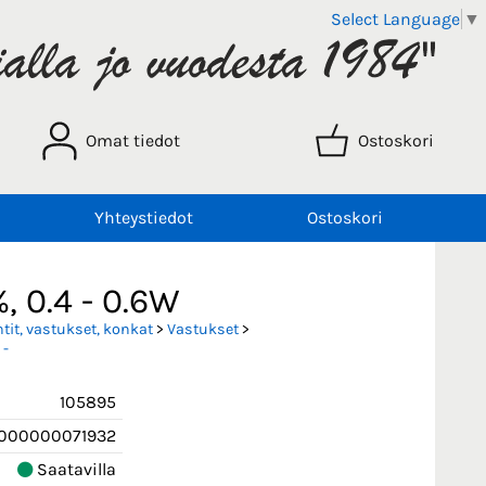
Select Language
▼
Omat tiedot
Ostoskori
Yhteystiedot
Ostoskori
, 0.4 - 0.6W
it, vastukset, konkat
>
Vastukset
>
 -
105895
000000071932
Saatavilla