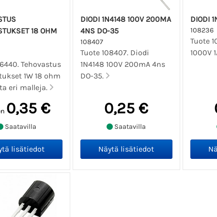
STUS
DIODI 1N4148 100V 200MA
DIODI 1
STUKSET 18 OHM
4NS DO-35
108236
Tuote 1
108407
Tuote 108407. Diodi
1000V 1
06440. Tehovastus
1N4148 100V 200mA 4ns
tukset 1W 18 ohm
DO-35.
ta eri malleja.
0,35 €
0,25 €
en
Saatavilla
Saatavilla