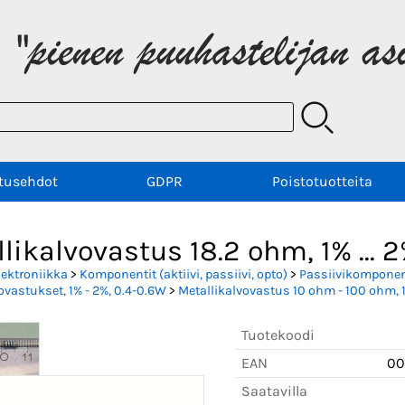
tusehdot
GDPR
Poistotuotteita
likalvovastus 18.2 ohm, 1% ... 2
lektroniikka
>
Komponentit (aktiivi, passiivi, opto)
>
Passiivikomponent
ovastukset, 1% - 2%, 0.4-0.6W
>
Metallikalvovastus 10 ohm - 100 ohm, 1
Tuotekoodi
EAN
00
Saatavilla