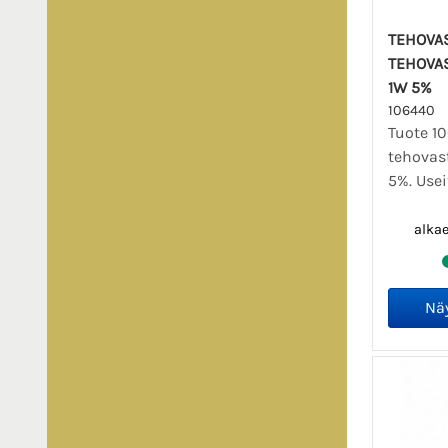
TEHOVA
TEHOVA
1W 5%
106440
Tuote 1
tehovas
5%. Usei
alka