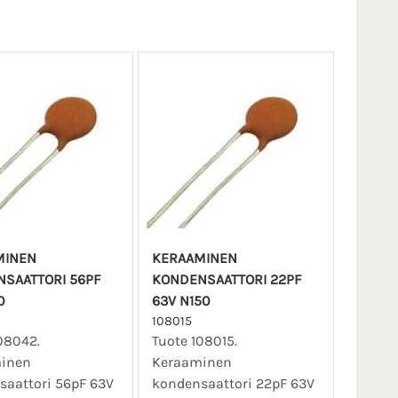
MINEN
KERAAMINEN
SAATTORI 56PF
KONDENSAATTORI 22PF
0
63V N150
108015
08042.
Tuote 108015.
inen
Keraaminen
saattori 56pF 63V
kondensaattori 22pF 63V