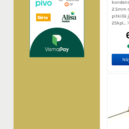
kondens
2.5mm ra
pitkillä 
25kpl...