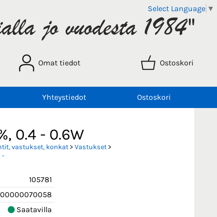
Select Language
▼
Omat tiedot
Ostoskori
Yhteystiedot
Ostoskori
%, 0.4 - 0.6W
it, vastukset, konkat
>
Vastukset
>
 -
105781
00000070058
Saatavilla