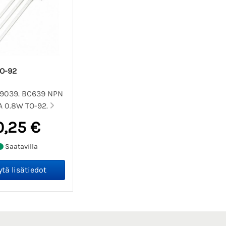
O-92
09039. BC639 NPN
1A 0.8W TO-92.
0,25 €
Saatavilla