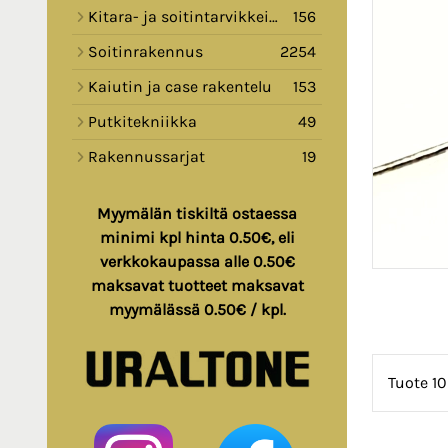
Kitara- ja soitintarvikkeita
156
Soitinrakennus
2254
Kaiutin ja case rakentelu
153
Putkitekniikka
49
Rakennussarjat
19
Myymälän tiskiltä ostaessa
minimi kpl hinta 0.50€, eli
verkkokaupassa alle 0.50€
maksavat tuotteet maksavat
myymälässä 0.50€ / kpl.
Tuote 10