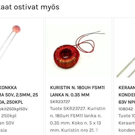
aat ostivat myös
KONKKA
KURISTIN N. 180UH FSM11
KERAA
MA 50V, 2.5MM, 25
LANKA N. 0.35 MM
KONDEN
OA, 250KPL
SKR23727
63V NP
Tuote SKR23727. Kuristin
okit250kpl50v
108042
ä 250kpl
n. 180uH FSM11 lanka n.
Tuote 1
man 50V
0.35 mm. Koko n. 5 x 13
Keraam
sia
mm. Kuristin nro 21.
konden