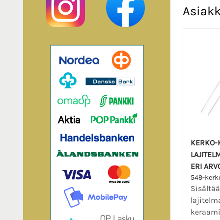
Asiakk
KERKO-
LAJITEL
ERI ARV
549-kerk
Sisältä
lajitel
keraami