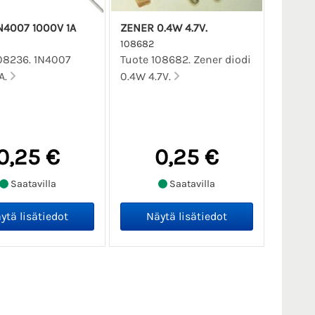
N4007 1000V 1A
ZENER 0.4W 4.7V.
108682
08236. 1N4007
Tuote 108682. Zener diodi
A.
0.4W 4.7V.
0,25 €
0,25 €
Saatavilla
Saatavilla