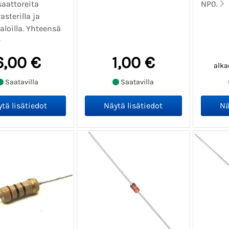
aattoreita
NP0.
sterilla ja
jaloilla. Yhteensä
6,00 €
1,00 €
alka
Saatavilla
Saatavilla