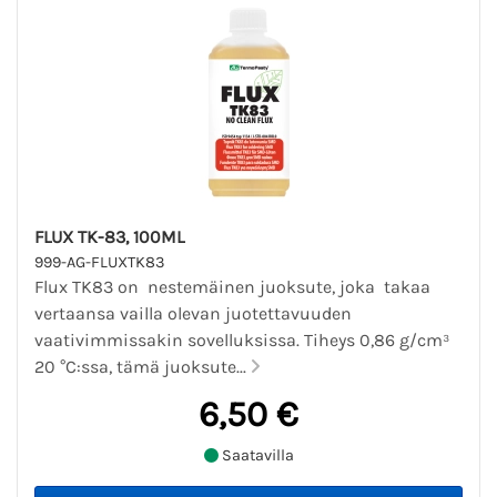
FLUX TK-83, 100ML
999-AG-FLUXTK83
Flux TK83 on nestemäinen juoksute, joka takaa
vertaansa vailla olevan juotettavuuden
vaativimmissakin sovelluksissa. Tiheys 0,86 g/cm³
20 °C:ssa, tämä juoksute...
6,50 €
Saatavilla