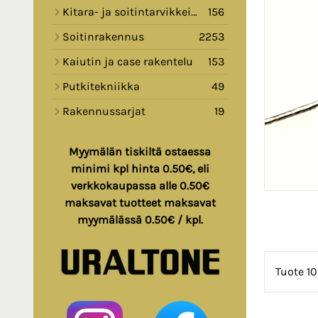
Kitara- ja soitintarvikkeita
156
Soitinrakennus
2253
Kaiutin ja case rakentelu
153
Putkitekniikka
49
Rakennussarjat
19
Myymälän tiskiltä ostaessa
minimi kpl hinta 0.50€, eli
verkkokaupassa alle 0.50€
maksavat tuotteet maksavat
myymälässä 0.50€ / kpl.
Tuote 10