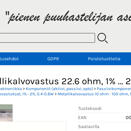
tusehdot
GDPR
Poistotuotteita
likalvovastus 22.6 ohm, 1% ... 2
lektroniikka
>
Komponentit (aktiivi, passiivi, opto)
>
Passiivikomponent
ovastukset, 1% - 2%, 0.4-0.6W
>
Metallikalvovastus 10 ohm - 100 ohm, 1
Tuotekoodi
EAN
0
Saatavilla