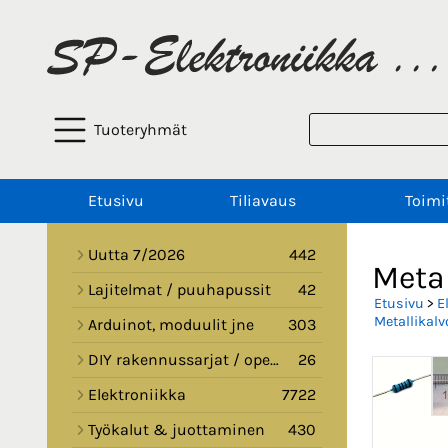
Tuoteryhmät
Etusivu
Tiliavaus
Toimi
Uutta 7/2026
442
Metal
Lajitelmat / puuhapussit
42
Etusivu
>
E
Metallikalv
Arduinot, moduulit jne
303
DIY rakennussarjat / opetussarjat
26
Elektroniikka
7722
Työkalut & juottaminen
430