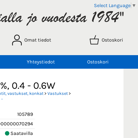
Select Language
▼
Omat tiedot
Ostoskori
Yhteystiedot
Ostoskori
%, 0.4 - 0.6W
it, vastukset, konkat
>
Vastukset
>
 -
105789
000000070294
Saatavilla