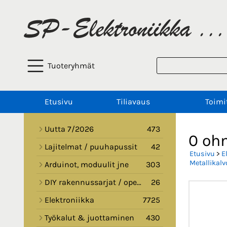
Tuoteryhmät
Etusivu
Tiliavaus
Toimi
Uutta 7/2026
473
0 oh
Lajitelmat / puuhapussit
42
Etusivu
>
E
Metallikalv
Arduinot, moduulit jne
303
DIY rakennussarjat / opetussarjat
26
Elektroniikka
7725
Työkalut & juottaminen
430