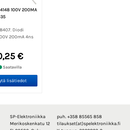
N4148 100V 200MA
-35
8407. Diodi
100V 200mA 4ns
0,25 €
Saatavilla
SP-Elektroniikka
puh. +358 85565 858
Merikoskenkatu 12
tilaukset(at)spelektroniikka.fi