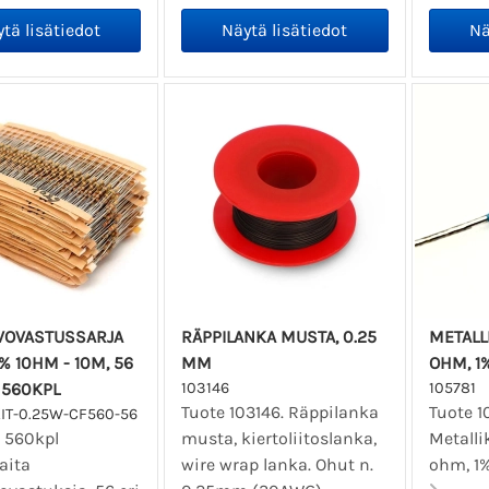
LVOVASTUSSARJA
RÄPPILANKA MUSTA, 0.25
METALL
% 10HM - 10M, 56
MM
OHM, 1% 
 560KPL
103146
105781
Tuote 103146. Räppilanka
Tuote 1
IT-0.25W-CF560-56
ä 560kpl
musta, kiertoliitoslanka,
Metalli
aita
wire wrap lanka. Ohut n.
ohm, 1% 