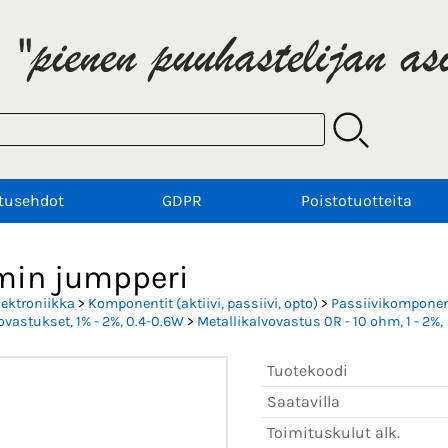
tusehdot
GDPR
Poistotuotteita
min jumpperi
lektroniikka
>
Komponentit (aktiivi, passiivi, opto)
>
Passiivikomponent
ovastukset, 1% - 2%, 0.4-0.6W
>
Metallikalvovastus 0R - 10 ohm, 1 - 2%,
Tuotekoodi
Saatavilla
Toimituskulut alk.