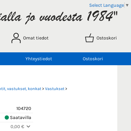
Select Language
▼
Omat tiedot
Ostoskori
Yhteystiedot
Ostoskori
it, vastukset, konkat
>
Vastukset
>
104720
Saatavilla
0,00 €