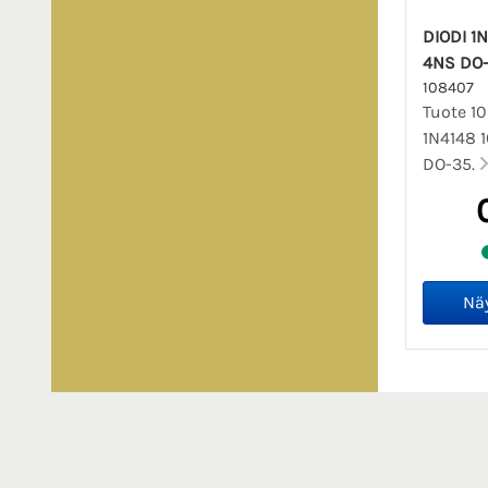
DIODI 1
4NS DO
108407
Tuote 10
1N4148 
DO-35.