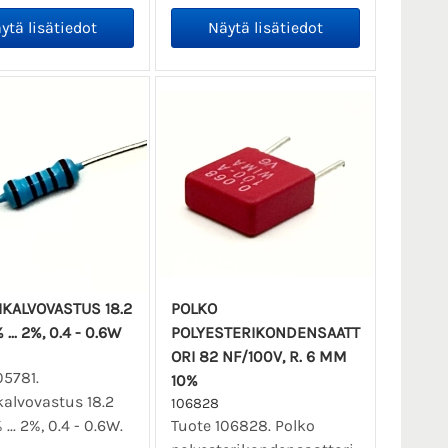
IKALVOVASTUS 18.2
POLKO
... 2%, 0.4 - 0.6W
POLYESTERIKONDENSAATT
ORI 82 NF/100V, R. 6 MM
05781.
10%
kalvovastus 18.2
106828
... 2%, 0.4 - 0.6W.
Tuote 106828. Polko