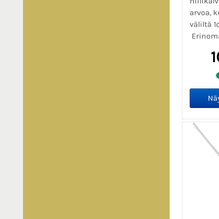
hiilikal
arvoa, k
väliltä
Erinoma
1