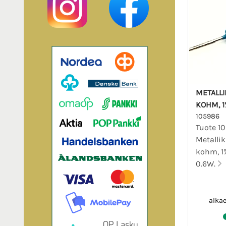
METALLI
KOHM, 1%
105986
Tuote 1
Metallik
kohm, 1% 
0.6W.
alka