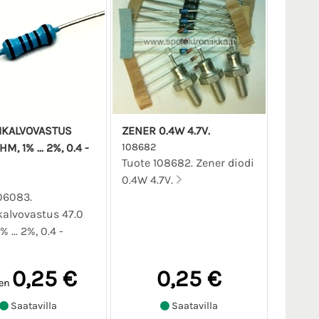
IKALVOVASTUS
ZENER 0.4W 4.7V.
M, 1% ... 2%, 0.4 -
108682
Tuote 108682. Zener diodi
0.4W 4.7V.
06083.
kalvovastus 47.0
 ... 2%, 0.4 -
0,25 €
0,25 €
en
Saatavilla
Saatavilla