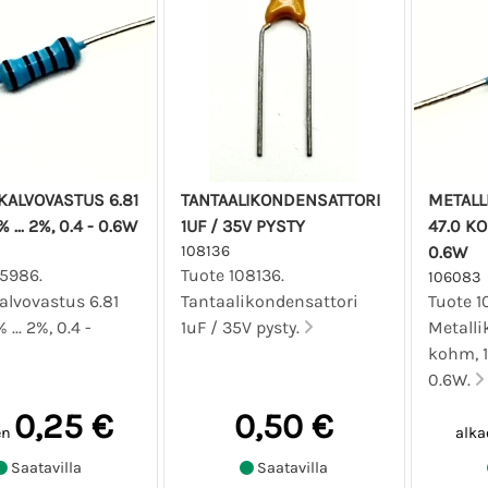
KALVOVASTUS 6.81
TANTAALIKONDENSATTORI
METALL
 ... 2%, 0.4 - 0.6W
1UF / 35V PYSTY
47.0 KOH
108136
0.6W
05986.
Tuote 108136.
106083
alvovastus 6.81
Tantaalikondensattori
Tuote 1
... 2%, 0.4 -
1uF / 35V pysty.
Metalli
kohm, 1%
0.6W.
0,25 €
0,50 €
en
alka
Saatavilla
Saatavilla