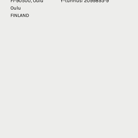
FI-90500, Oulu
Y-tunnus: 2099893-9
Oulu
FINLAND