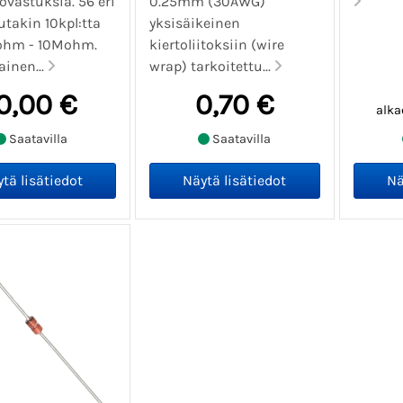
vovastuksia. 56 eri
0.25mm (30AWG)
utakin 10kpl:tta
yksisäikeinen
 1ohm - 10Mohm.
kiertoliitoksiin (wire
inen...
wrap) tarkoitettu...
0,00 €
0,70 €
alka
Saatavilla
Saatavilla