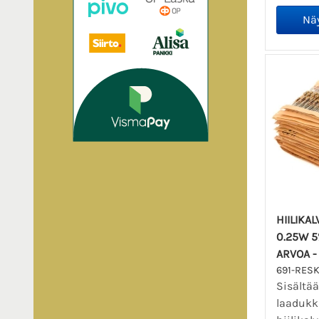
HIILIKA
0.25W 5
ARVOA -
691-RESK
Sisältä
laadukk