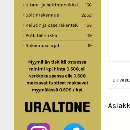
Kitara- ja soitintarvikkeita
156
Soitinrakennus
2252
Kaiutin ja case rakentelu
153
Putkitekniikka
49
Rakennussarjat
19
Myymälän tiskiltä ostaessa
minimi kpl hinta 0.50€, eli
verkkokaupassa alle 0.50€
0R vast
maksavat tuotteet maksavat
myymälässä 0.50€ / kpl.
Asiakk