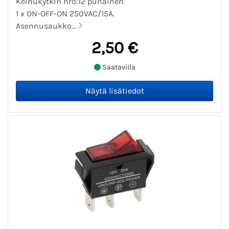
Keinukytkin nro:12 punainen
1 x ON-OFF-ON 250VAC/15A.
Asennusaukko...
2,50 €
Saatavilla