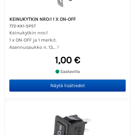
KEINUKYTKIN NRO:1 1 X ON-OFF
772-KK1-SPST
Keinukytkin nro:1
1 x ON-OFF ja 1 merkit.
Asennusaukko n. 13...
1,00 €
Saatavilla