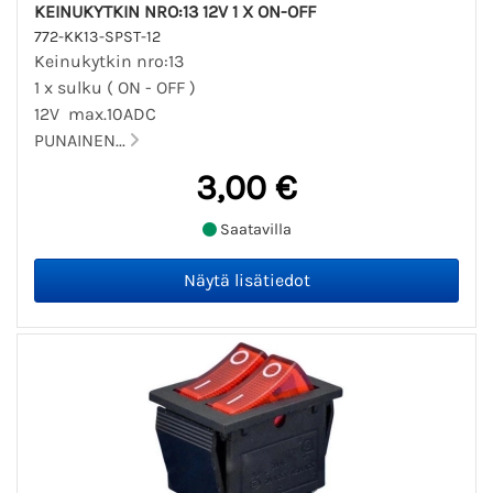
KEINUKYTKIN NRO:13 12V 1 X ON-OFF
772-KK13-SPST-12
Keinukytkin nro:13
1 x sulku ( ON - OFF )
12V max.10ADC
PUNAINEN...
3,00 €
Saatavilla