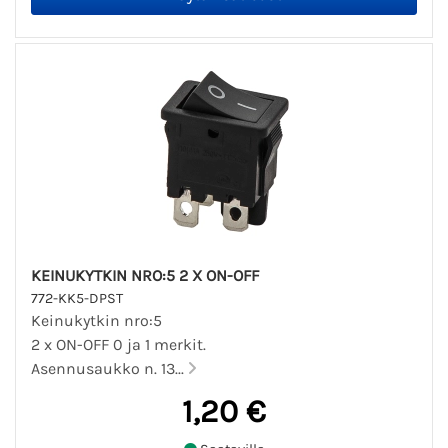
KEINUKYTKIN NRO:5 2 X ON-OFF
772-KK5-DPST
Keinukytkin nro:5
2 x ON-OFF 0 ja 1 merkit.
Asennusaukko n. 13...
1,20 €