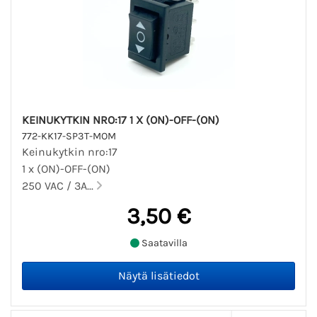
KEINUKYTKIN NRO:17 1 X (ON)-OFF-(ON)
772-KK17-SP3T-MOM
Keinukytkin nro:17
1 x (ON)-OFF-(ON)
250 VAC / 3A...
3,50 €
Saatavilla