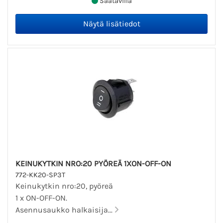
Saatavilla
KEINUKYTKIN NRO:20 PYÖREÄ 1XON-OFF-ON
772-KK20-SP3T
Keinukytkin nro:20, pyöreä
1 x ON-OFF-ON.
Asennusaukko halkaisija...