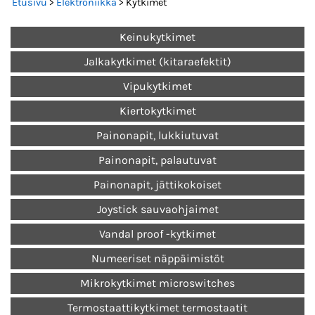
Etusivu
>
Elektroniikka
> Kytkimet
Keinukytkimet
Jalkakytkimet (kitaraefektit)
Vipukytkimet
Kiertokytkimet
Painonapit, lukkiutuvat
Painonapit, palautuvat
Painonapit, jättikokoiset
Joystick sauvaohjaimet
Vandal proof -kytkimet
Numeeriset näppäimistöt
Mikrokytkimet microswitches
Termostaattikytkimet termostaatit