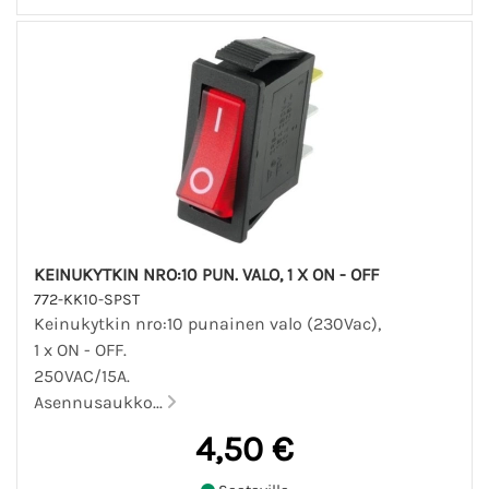
KEINUKYTKIN NRO:10 PUN. VALO, 1 X ON - OFF
772-KK10-SPST
Keinukytkin nro:10 punainen valo (230Vac),
1 x ON - OFF.
250VAC/15A.
Asennusaukko...
4,50 €