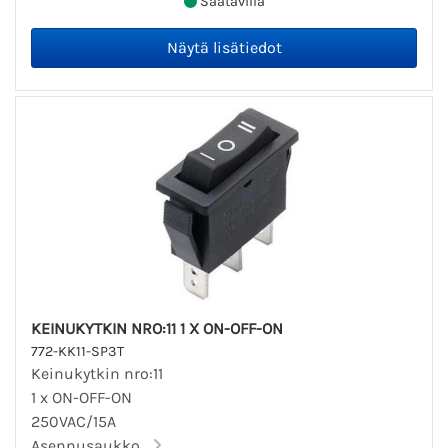
Saatavilla
KEINUKYTKIN NRO:11 1 X ON-OFF-ON
772-KK11-SP3T
Keinukytkin nro:11
1 x ON-OFF-ON
250VAC/15A
Asennusaukko...