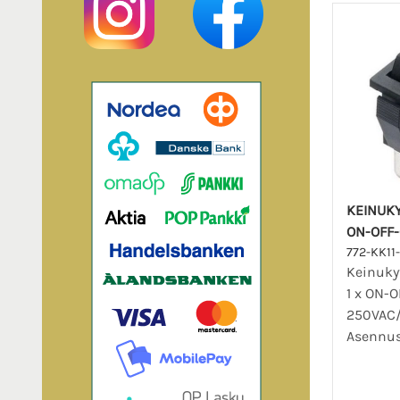
KEINUKY
ON-OFF
772-KK11
Keinuky
1 x ON-
250VAC
Asennus