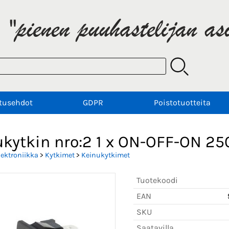
tusehdot
GDPR
Poistotuotteita
ukytkin nro:2 1 x ON-OFF-ON 2
lektroniikka
>
Kytkimet
>
Keinukytkimet
Tuotekoodi
EAN
SKU
Saatavilla