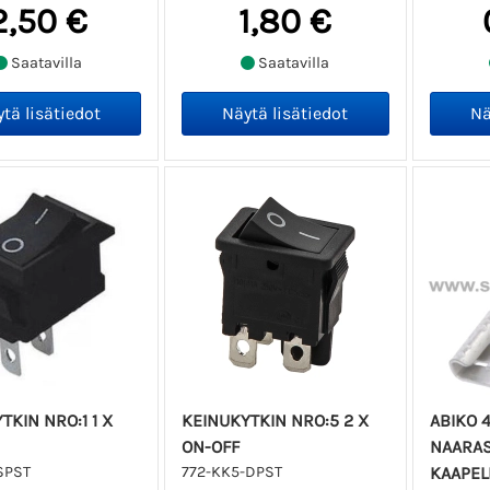
2,50 €
1,80 €
Saatavilla
Saatavilla
TKIN NRO:1 1 X
KEINUKYTKIN NRO:5 2 X
ABIKO 
ON-OFF
NAARAS 
SPST
772-KK5-DPST
KAAPEL