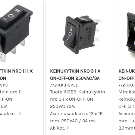
TKIN NRO:11 1 X
KEINUKYTKIN NRO:3 1 X
KEINUK
-ON
ON-OFF-ON 250VAC/3A
ON-OFF
-SP3T
772-KK3-SP3D
772-KK0
tkin nro:11
Tuote 111389. Keinukytkin
Miniko
OFF-ON
nro:3 1 x ON-OFF-ON
keinuky
/15A
250VAC/3A.
OFF ja 1
aukko...
Asennusaukko n. 13 x 19
Asennus
mm. 250VAC / 3A res.
mm. Juo
Abikot.
3.7mm)