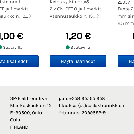
kin nro:1
Keinukytkin nro:5
22837
FF ja 1 merkit.
2 x ON-OFF 0 ja 1 merkit.
Tuote 2
ukko n. 13...
Asennusaukko n. 13...
mm sini
2.5 mm 
1,00 €
1,20 €
Saatavilla
Saatavilla
SP-Elektroniikka
puh. +358 85565 858
Merikoskenkatu 12
tilaukset(at)spelektroniikka.fi
FI-90500, Oulu
Y-tunnus: 2099893-9
Oulu
FINLAND