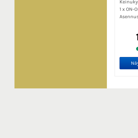
Keinukyt
1 x ON-O
Asennusa