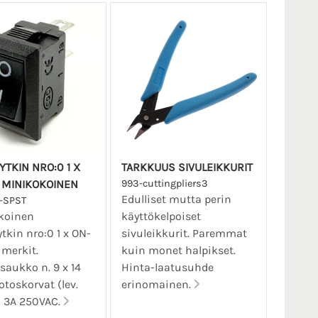
YTKIN NRO:0 1 X
TARKKUUS SIVULEIKKURIT
 MINIKOKOINEN
993-cuttingpliers3
Edulliset mutta perin
-SPST
koinen
käyttökelpoiset
tkin nro:0 1 x ON-
sivuleikkurit. Paremmat
 merkit.
kuin monet halpikset.
aukko n. 9 x 14
Hinta-laatusuhde
toskorvat (lev.
erinomainen.
 3A 250VAC.