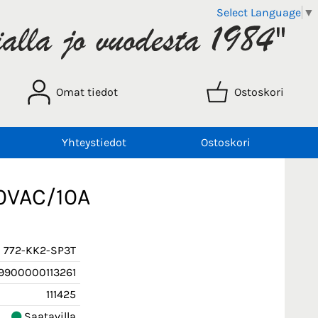
Select Language
▼
Omat tiedot
Ostoskori
Yhteystiedot
Ostoskori
50VAC/10A
772-KK2-SP3T
9900000113261
111425
Saatavilla