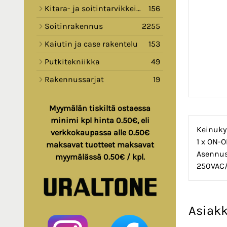
Kitara- ja soitintarvikkeita
156
Soitinrakennus
2255
Kaiutin ja case rakentelu
153
Putkitekniikka
49
Rakennussarjat
19
Myymälän tiskiltä ostaessa
minimi kpl hinta 0.50€, eli
Keinuky
verkkokaupassa alle 0.50€
1 x ON-
maksavat tuotteet maksavat
Asennus
myymälässä 0.50€ / kpl.
250VAC/
Asiakk