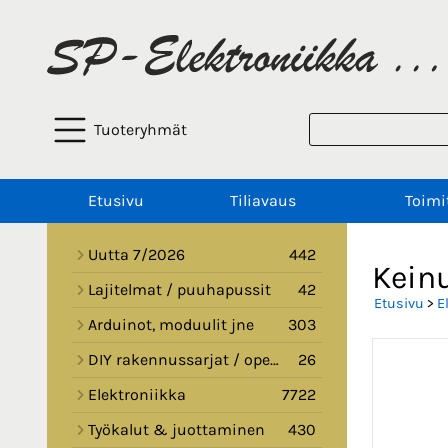
Tuoteryhmät
Etusivu
Tiliavaus
Toimi
Uutta 7/2026
442
Kein
Lajitelmat / puuhapussit
42
Etusivu
>
E
Arduinot, moduulit jne
303
DIY rakennussarjat / opetussarjat
26
Elektroniikka
7722
Työkalut & juottaminen
430