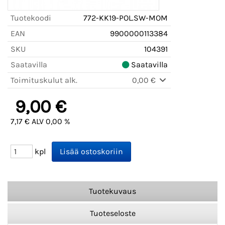
Tuotekoodi
772-KK19-POL.SW-MOM
EAN
9900000113384
SKU
104391
Saatavilla
Saatavilla
Toimituskulut alk.
0,00 €
9,00 €
7,17 € ALV 0,00 %
kpl
Tuotekuvaus
Tuoteseloste