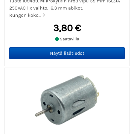
Tuote 109489. Mikrokytkin nro3 vipu 55 mm 16(3)A
250VAC 1 x vaihto. 6.3 mm abikot.
Rungon koko...
3,80 €
Saatavilla