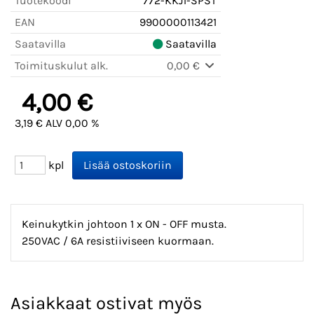
Tuotekoodi
772-KKJ1-SPST
EAN
9900000113421
Saatavilla
Saatavilla
Toimituskulut alk.
0,00 €
4,00 €
3,19 € ALV 0,00 %
kpl
Keinukytkin johtoon 1 x ON - OFF musta.
250VAC / 6A resistiiviseen kuormaan.
Asiakkaat ostivat myös