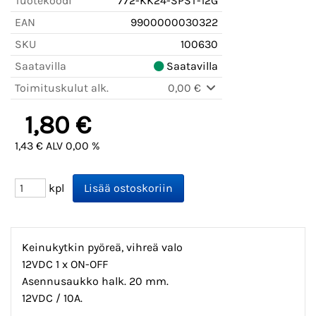
Tuotekoodi
772-KK24-SPST-12G
EAN
9900000030322
SKU
100630
Saatavilla
Saatavilla
Toimituskulut alk.
0,00 €
1,80 €
1,43 € ALV 0,00 %
kpl
Keinukytkin pyöreä, vihreä valo
12VDC 1 x ON-OFF
Asennusaukko halk. 20 mm.
12VDC / 10A.