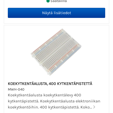
Saatavilla
KOEKYTKENTÄALUSTA, 400 KYTKENTÄPISTETTÄ
MWH-040
Koekytkentäalusta koekytkentälevy 400
kytkentäpistettä. Koekytkentäalusta elektroniikan
koekytkentöihin. 400 kytkentäpistettä. Koko...