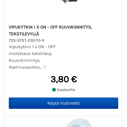
VIPUKYTKIN 1 X ON - OFF RUUVIKIINNITYS,
TEKSTILEVYLLÄ
735-SPST-250/10-R
Vipukytkin 1 x ON - OFF
Irrotettava tekstilevy.
Ruuvikiinnitys,
Asennusaukko...
3,80 €
Saatavilla