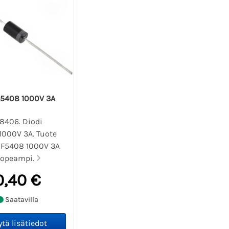
N5408 1000V 3A
08406. Diodi
1000V 3A. Tuote
UF5408 1000V 3A
nopeampi.
0,40 €
Saatavilla