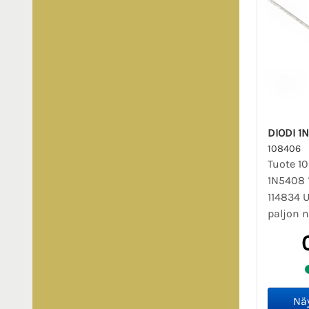
DIODI 1
108406
Tuote 1
1N5408 
114834 
paljon 