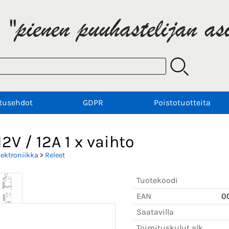
tusehdot
GDPR
Poistotuotteita
12V / 12A 1 x vaihto
lektroniikka
>
Releet
Tuotekoodi
EAN
0
Saatavilla
Toimituskulut alk.