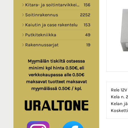
Kitara- ja soitintarvikkeita
156
Soitinrakennus
2252
Kaiutin ja case rakentelu
153
Putkitekniikka
49
Rakennussarjat
19
Myymälän tiskiltä ostaessa
minimi kpl hinta 0.50€, eli
verkkokaupassa alle 0.50€
maksavat tuotteet maksavat
myymälässä 0.50€ / kpl.
Rele 12V
Kela n.
Kelan jä
Kosketti