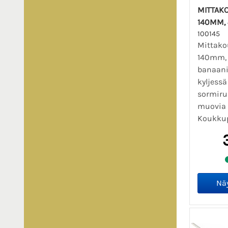
MITTAKO
140MM,
100145
Mittako
140mm,
banaani
kyljessä
sormiru
muovia (
Koukkupä