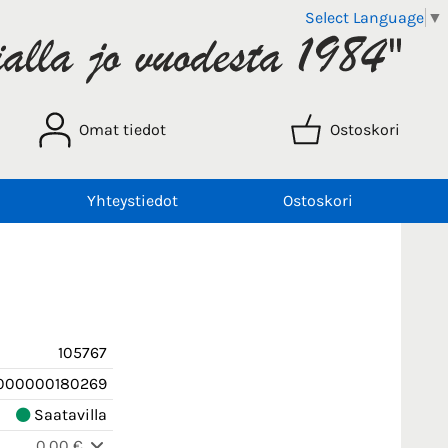
Select Language
▼
Omat tiedot
Ostoskori
Yhteystiedot
Ostoskori
105767
000000180269
Saatavilla
0,00 €