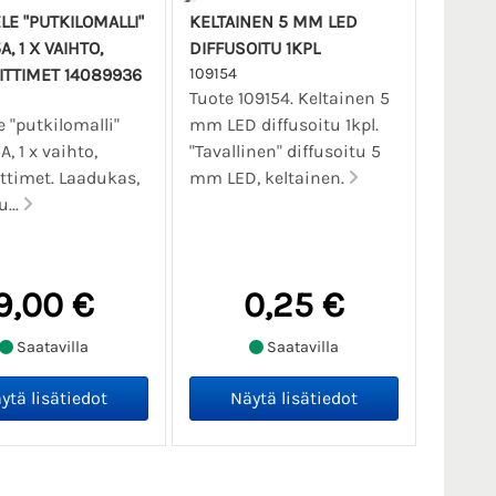
LE "PUTKILOMALLI"
KELTAINEN 5 MM LED
A, 1 X VAIHTO,
DIFFUSOITU 1KPL
IITTIMET 14089936
109154
Tuote 109154. Keltainen 5
e "putkilomalli"
mm LED diffusoitu 1kpl.
A, 1 x vaihto,
"Tavallinen" diffusoitu 5
ittimet. Laadukas,
mm LED, keltainen.
...
9,00 €
0,25 €
Saatavilla
Saatavilla