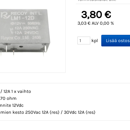
3,80 €
3,03 € ALV 0,00 %
kpl
 / 12A 1 x vaihto
 270 ohm
nnite 12Vdc
mien kesto 250Vac 12A (res) / 30Vdc 12A (res)