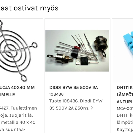
aat ostivat myös
UOJA 40X40 MM
DIODI BYW 35 500V 2A
DHT11 
IMELLE
108436
LÄMPÖT
Tuote 108436. Diodi BYW
ANTURI
5427. Tuulettimen
35 500V 2A 250ns.
MCA-00
ja, suojaritilä,
DHT11 k
, metallia 40 x 40
lämpöti
va suuntaa-
Käyttöjä