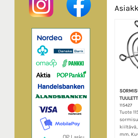
Asiakk
SORMIS
TUULETT
115427
Tuote 11
sormisuo
kiiltävä
mm. Ku