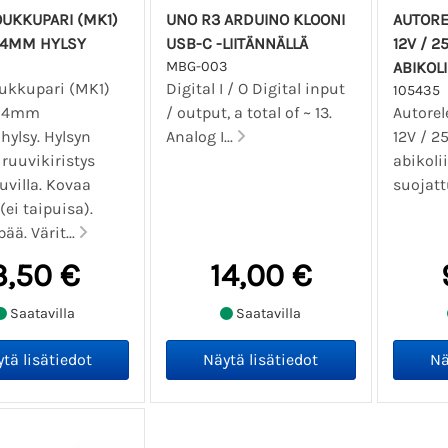
UKKUPARI (MK1)
UNO R3 ARDUINO KLOONI
AUTORE
 4MM HYLSY
USB-C -LIITÄNNÄLLÄ
12V / 25
MBG-003
ABIKOL
ukkupari (MK1)
Digital I / O Digital input
105435
 4mm
/ output, a total of ~ 13.
Autorel
hylsy. Hylsyn
Analog I...
12V / 25
 ruuvikiristys
abikoli
uvilla. Kovaa
suojattu
ei taipuisa).
ä. Värit...
3,50 €
14,00 €
Saatavilla
Saatavilla