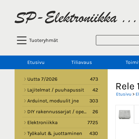
Tuoteryhmät
Etusivu
Tiliavaus
Toimi
Uutta 7/2026
473
Rele 
Lajitelmat / puuhapussit
42
Etusivu
>
E
Arduinot, moduulit jne
303
DIY rakennussarjat / opetussarjat
26
Elektroniikka
7725
Työkalut & juottaminen
430