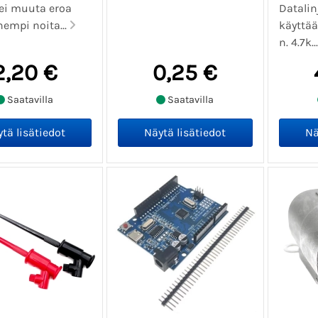
 ei muuta eroa
Datalin
hempi noita...
käyttää
n. 4.7k..
2,20 €
0,25 €
Saatavilla
Saatavilla