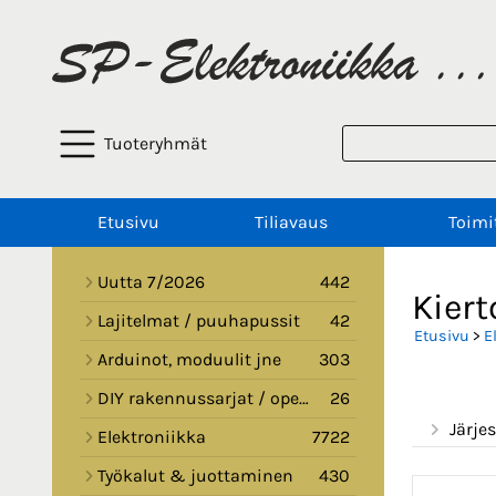
Tuoteryhmät
Etusivu
Tiliavaus
Toimi
Uutta 7/2026
442
Kier
Lajitelmat / puuhapussit
42
Etusivu
>
E
Arduinot, moduulit jne
303
DIY rakennussarjat / opetussarjat
26
Järjes
Elektroniikka
7722
Työkalut & juottaminen
430