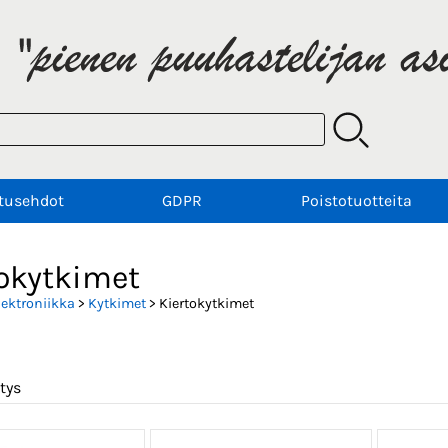
tusehdot
GDPR
Poistotuotteita
tokytkimet
lektroniikka
>
Kytkimet
> Kiertokytkimet
tys