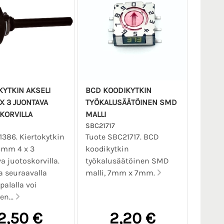
KYTKIN AKSELI
BCD KOODIKYTKIN
X 3 JUONTAVA
TYÖKALUSÄÄTÖINEN SMD
KORVILLA
MALLI
SBC21717
11386. Kiertokytkin
Tuote SBC21717. BCD
6mm 4 x 3
koodikytkin
a juotoskorvilla.
työkalusäätöinen SMD
 seuraavalla
malli, 7mm x 7mm.
palalla voi
en...
2,50 €
2,20 €