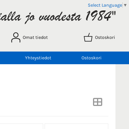
Select Language
▼
Omat tiedot
Ostoskori
Yhteystiedot
Ostoskori