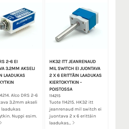
S 2-6 EI
HK32 ITT JEANRENAUD
VA 3.2MM AKSELI
MIL SWITCH EI JUONTAVA
IN LAADUKAS
2 X 6 ERITTÄIN LAADUKAS
KYTKIN
KIERTOKYTKIN -
POISTOSSA
14214. Alco DRS 2-6
114215
tava 3.2mm akseli
Tuote 114215. HK32 itt
n laadukas
jeanrenaud mil switch ei
ytkin. Nuppi esim.
juontava 2 x 6 erittäin
laadukas...