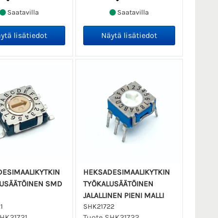
Saatavilla
Saatavilla
ESIMAALIKYTKIN
HEKSADESIMAALIKYTKIN
USÄÄTÖINEN SMD
TYÖKALUSÄÄTÖINEN
JALALLINEN PIENI MALLI
1
SHK21722
HK21721.
Tuote SHK21722.