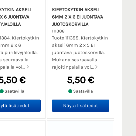
KYTKIN AKSELI
KIERTOKYTKIN AKSELI
X 6 JUONTAVA
6MM 2 X 6 EI JUONTAVA
VYJALOILLA
JUOTOSKORVILLA
111388
11384. Kiertokytkin
Tuote 111388. Kiertokytkin
6mm 2 x 6
akseli 6mm 2 x 5 EI
 piirilevyjaloilla.
juontava juotoskorvilla.
 seuraavalla
Mukana seuraavalla
palalla voi...
rajoitinpalalla voi...
5,50 €
5,50 €
Saatavilla
Saatavilla