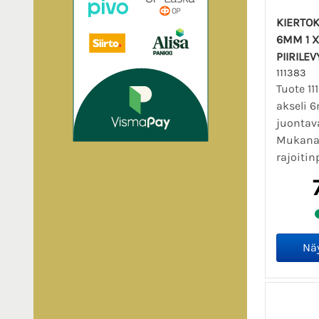
KIERTOK
6MM 1 X
PIIRILEV
111383
Tuote 11
akseli 6
juontava 
Mukana 
rajoitinp