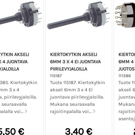
YTKIN AKSELI
KIERTOKYTKIN AKSELI
KIERTO
 4 JUONTAVA
6MM 3 X 4 EI JUONTAVA
6MM 4 
YJALOILLA
PIIRILEVYJALOILLA
JUOTOS
115187
111386
1385. Kiertokytkin
Tuote 115187. Kiertokytkin
Tuote 1
6mm 3 x 4
akseli 6mm 3 x 4 EI
akseli 
 piirilevyjaloilla.
juontava piirilevyjaloilla.
juontav
seuraavalla
Mukana seuraavalla
Mukana
alalla voi...
rajoitinpalalla voi...
rajoitin
asentoj
5,50 €
3,40 €