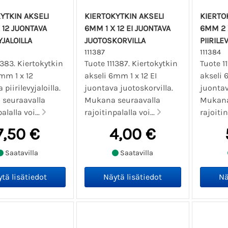
YTKIN AKSELI
KIERTOKYTKIN AKSELI
KIERTO
 12 JUONTAVA
6MM 1 X 12 EI JUONTAVA
6MM 2 
YJALOILLA
JUOTOSKORVILLA
PIIRILE
111387
111384
1383. Kiertokytkin
Tuote 111387. Kiertokytkin
Tuote 1
mm 1 x 12
akseli 6mm 1 x 12 EI
akseli 
piirilevyjaloilla.
juontava juotoskorvilla.
juontava
seuraavalla
Mukana seuraavalla
Mukana
alalla voi...
rajoitinpalalla voi...
rajoitin
7,50 €
4,00 €
Saatavilla
Saatavilla