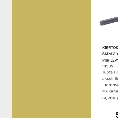
KIERTOK
6MM 3 X
PIIRILEV
111385
Tuote 11
akseli 
juontava,
Mukana 
rajoitinp