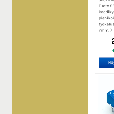
SBC2171
Tuote S
koodikyt
pieniko
työkalu
7mm.