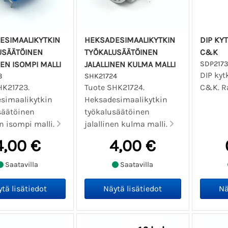
ESIMAALIKYTKIN
HEKSADESIMAALIKYTKIN
DIP KY
USÄÄTÖINEN
TYÖKALUSÄÄTÖINEN
C&K
NEN ISOMPI MALLI
JALALLINEN KULMA MALLI
SDP217
DIP kyt
3
SHK21724
HK21723.
Tuote SHK21724.
C&K. R
simaalikytkin
Heksadesimaalikytkin
säätöinen
työkalusäätöinen
en isompi malli.
jalallinen kulma malli.
4,00 €
4,00 €
Saatavilla
Saatavilla