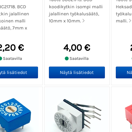
8
BC21718. BCD
koodikytkin isompi malli
Heksad
kin jalallinen
jalallinen työkalusäätö,
työkal
koinen malli
10mm x 10mm.
malli.
säätö, 7mm x
2,20 €
4,00 €
Saatavilla
Saatavilla