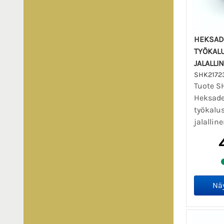
HEKSAD
TYÖKAL
JALALLI
SHK2172
Tuote S
Heksade
työkalu
jalallin