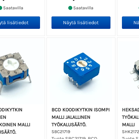
Saatavilla
Saatavilla
ODIKYTKIN
BCD KOODIKYTKIN ISOMPI
HEKSAD
NEN
MALLI JALALLINEN
TYÖKAL
KOINEN MALLI
TYÖKALUSÄÄTÖ.
MALLI
USÄÄTÖ.
SBC21719
SHK2172
Tuote SBC21719. BCD
Tuote S