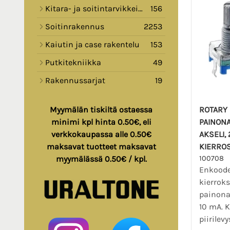
Kitara- ja soitintarvikkeita
156
Soitinrakennus
2253
Kaiutin ja case rakentelu
153
Putkitekniikka
49
Rakennussarjat
19
ROTARY
Myymälän tiskiltä ostaessa
PAINONA
minimi kpl hinta 0.50€, eli
AKSELI, 
verkkokaupassa alle 0.50€
KIERRO
maksavat tuotteet maksavat
100708
myymälässä 0.50€ / kpl.
Enkoode
kierroks
painona
10 mA. 
piirilevy