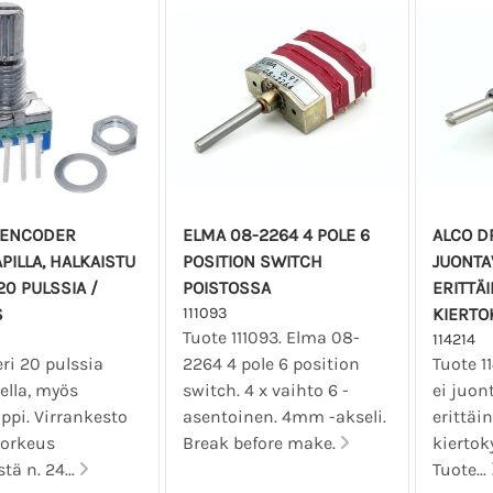
 ENCODER
ELMA 08-2264 4 POLE 6
ALCO DR
PILLA, HALKAISTU
POSITION SWITCH
JUONTA
20 PULSSIA /
POISTOSSA
ERITTÄ
S
111093
KIERTO
Tuote 111093. Elma 08-
114214
ri 20 pulssia
2264 4 pole 6 position
Tuote 1
ella, myös
switch. 4 x vaihto 6 -
ei juon
ppi. Virrankesto
asentoinen. 4mm -akseli.
erittäi
Korkeus
Break before make.
kiertok
stä n. 24...
Tuote...