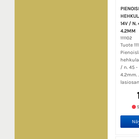
PIENOI
HEHKUL
14V / N.
4.2MM
111102
Tuote 111
Pienois
hehkula
/ n. 45 -
4.2mm. 
lasiosan
S