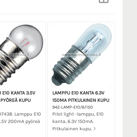
 E10 KANTA 3.5V
LAMPPU E10 KANTA 6.3V
PYÖREÄ KUPU
150MA PITKULAINEN KUPU
942-LAMP-E10/6/150
07438. Lamppu E10
Pilot light -lamppu, E10
3.5V 200mA pyöreä
kanta, 6.3V 150mA.
Pitkulainen kupu.