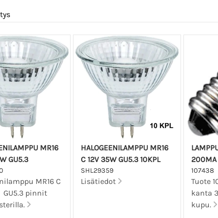
tys
ENILAMPPU MR16
HALOGEENILAMPPU MR16
LAMPPU
5W GU5.3
C 12V 35W GU5.3 10KPL
200MA 
0
SHL29359
107438
nilamppu MR16 C
Lisätiedot
Tuote 1
 GU5.3 pinnit
kanta 
terilla.
kupu.