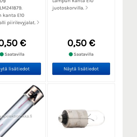
Lampun kanta E10
879
SLM241879.
juotoskorvilla.
 kanta E10
li piirilevyjalat.
0,50 €
0,50 €
Saatavilla
Saatavilla