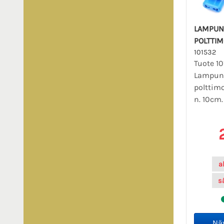
LAMPUN
POLTTI
101532
Tuote 10
Lampun
polttim
n. 10cm
a
s