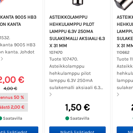
KANTA 9005 HB3
ASTEIKKOLAMPPU
ASTEIK
MON KANTA
HEHKULAMPPU PILOT
HEHKUL
LAMPPU 6.3V 250MA
LAMPPU
1532.
SULAKEMALLI AKSIAALI 6.3
SULAKEM
kanta 9005 HB3
X 31 MM
X 31 M
on kanta. Johdot
107470
110662
.
Tuote 107470.
Tuote 1
Asteikkolamppu
Asteik
hehkulamppu pilot
hehkul
2,00 €
lamppu 6.3V 250mA
lamppu 
sulakemalli aksiaali 6.3...
sulakema
4,00 €
50 %
lennus
1,50 €
2,00 €
äästö
Saatavilla
Saatavilla