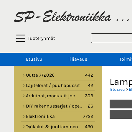
Tuoteryhmät
Etusivu
Tiliavaus
Toimi
Uutta 7/2026
442
Lamp
Lajitelmat / puuhapussit
42
Etusivu
>
E
Arduinot, moduulit jne
303
DIY rakennussarjat / opetussarjat
26
Elektroniikka
7722
Työkalut & juottaminen
430