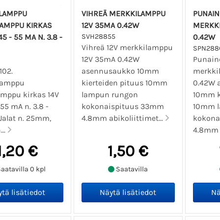
SLAMPPU
VIHREÄ MERKKILAMPPU
PUNAIN
AMPPU KIRKAS
12V 35MA 0.42W
MERKKI
 45 - 55 MA N. 3.8 -
SVH28855
0.42W
Vihreä 12V merkkilamppu
SPN288
12V 35mA 0.42W
Punain
102.
asennusaukko 10mm
merkki
lamppu
kierteiden pituus 10mm
0.42W 
mppu kirkas 14V
lampun rungon
10mm k
 55 mA n. 3.8 -
kokonaispituus 33mm
10mm l
Jalat n. 25mm,
4.8mm abikoliittimet...
kokona
...
4.8mm 
1,20 €
1,50 €
aatavilla 0 kpl
Saatavilla