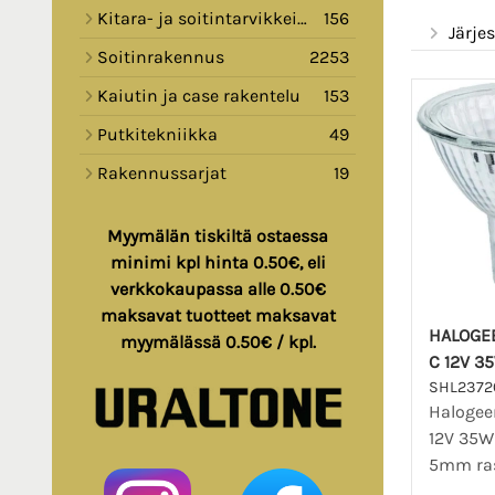
Kitara- ja soitintarvikkeita
156
Järjes
Soitinrakennus
2253
Kaiutin ja case rakentelu
153
Putkitekniikka
49
Rakennussarjat
19
Myymälän tiskiltä ostaessa
minimi kpl hinta 0.50€, eli
verkkokaupassa alle 0.50€
maksavat tuotteet maksavat
HALOGE
myymälässä 0.50€ / kpl.
C 12V 3
SHL2372
Halogee
12V 35W
5mm ras