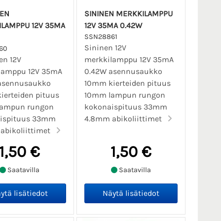
EN
SININEN MERKKILAMPPU
LAMPPU 12V 35MA
12V 35MA 0.42W
SSN28861
Sininen 12V
60
en 12V
merkkilamppu 12V 35mA
lamppu 12V 35mA
0.42W asennusaukko
asennusaukko
10mm kierteiden pituus
ierteiden pituus
10mm lampun rungon
ampun rungon
kokonaispituus 33mm
ispituus 33mm
4.8mm abikoliittimet
abikoliittimet
1,50 €
1,50 €
Saatavilla
Saatavilla