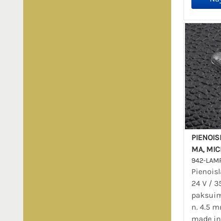
PIENOIS
MA, MIC
942-LAM
Pienois
24 V / 3
paksui
n. 4.5 m
made in 