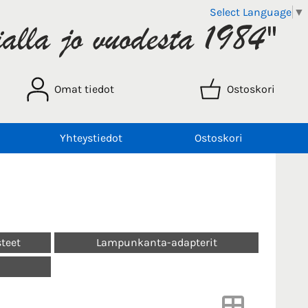
Select Language
▼
Omat tiedot
Ostoskori
Yhteystiedot
Ostoskori
teet
Lampunkanta-adapterit