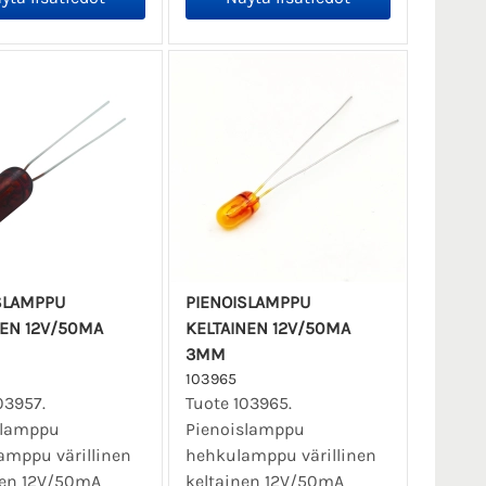
SLAMPPU
PIENOISLAMPPU
EN 12V/50MA
KELTAINEN 12V/50MA
3MM
103965
03957.
Tuote 103965.
slamppu
Pienoislamppu
amppu värillinen
hehkulamppu värillinen
en 12V/50mA
keltainen 12V/50mA