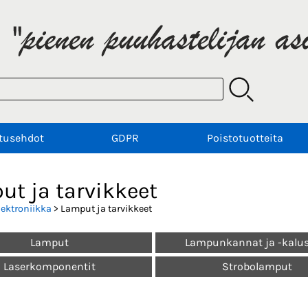
tusehdot
GDPR
Poistotuotteita
ut ja tarvikkeet
lektroniikka
> Lamput ja tarvikkeet
Lamput
Lampunkannat ja -kalus
Laserkomponentit
Strobolamput