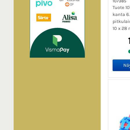
107385
Tuote 1
kanta 6
pitkula
10 x 28