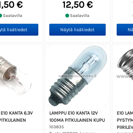
1,50 €
12,50 €
Saatavilla
Saatavilla
E10 KANTA 6.3V
LAMPPU E10 KANTA 12V
E10 LA
PITKULAINEN
100MA PITKULAINEN KUPU
PYSTYM
103835
PIIRILE