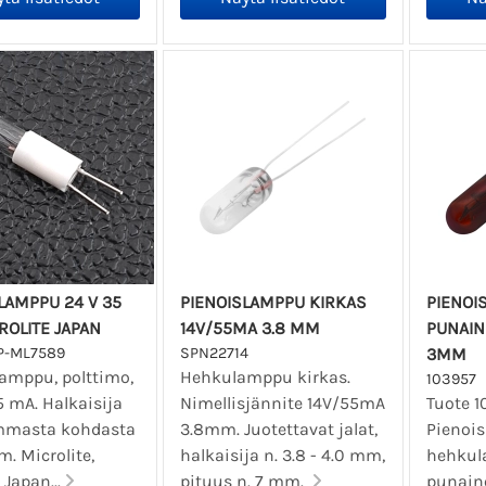
LAMPPU 24 V 35
PIENOISLAMPPU KIRKAS
PIENOI
ROLITE JAPAN
14V/55MA 3.8 MM
PUNAIN
P-ML7589
SPN22714
3MM
lamppu, polttimo,
Hehkulamppu kirkas.
103957
5 mA. Halkaisija
Nimellisjännite 14V/55mA
Tuote 1
mmasta kohdasta
3.8mm. Juotettavat jalat,
Pienoi
m. Microlite,
halkaisija n. 3.8 - 4.0 mm,
hehkul
Japan...
pituus n. 7 mm.
punain