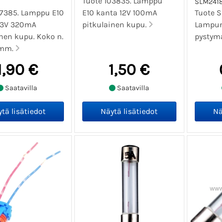
Tuote 103835. Lamppu
SLM241
07385. Lamppu E10
E10 kanta 12V 100mA
Tuote 
.3V 320mA
pitkulainen kupu.
Lampun
inen kupu. Koko n.
pystymal
 mm.
1,90 €
1,50 €
Saatavilla
Saatavilla