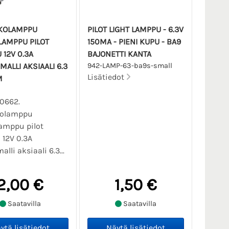
KOLAMPPU
PILOT LIGHT LAMPPU - 6.3V
AMPPU PILOT
150MA - PIENI KUPU - BA9
 12V 0.3A
BAJONETTI KANTA
ALLI AKSIAALI 6.3
942-LAMP-63-ba9s-small
Lisätiedot
M
10662.
kolamppu
amppu pilot
12V 0.3A
lli aksiaali 6.3...
2,00 €
1,50 €
Saatavilla
Saatavilla