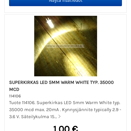
SUPERKIRKAS LED 5MM WARM WHITE TYP. 35000
MCD
114106
Tuote 114106. Superkirkas LED 5mm Warm White typ.
35000 mcd max. 20mA . Kynnysjännite typically 2.9 -
3.6 V. Säteilykulma 15...
1,00 €