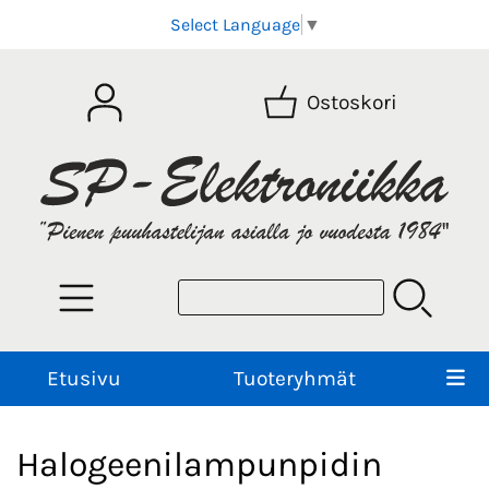
Select Language
▼
Ostoskori
Etusivu
Tuoteryhmät
Halogeenilampunpidin