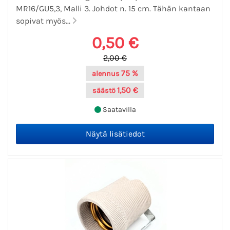
MR16/GU5,3, Malli 3. Johdot n. 15 cm. Tähän kantaan
sopivat myös...
0,50 €
2,00 €
75 %
alennus
1,50 €
säästö
Saatavilla