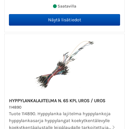
Saatavilla
HYPPYLANKALAJITELMA N. 65 KPL UROS / UROS
114890
Tuote 114890. Hyppylanka lajitelma hyppylankoja
hyppylankasarja hyppylangat koekytkentälevylle
koekytkentäalustalle leipälaudalle tarkoitettuja...