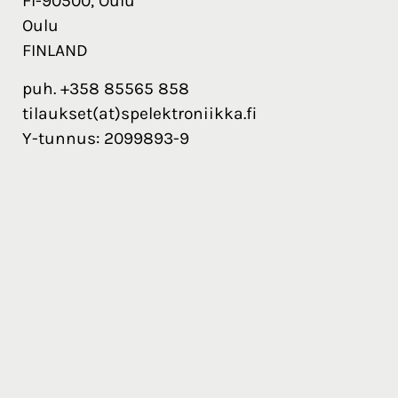
FI-90500, Oulu
Oulu
FINLAND
puh. +358 85565 858
tilaukset(at)spelektroniikka.fi
Y-tunnus: 2099893-9