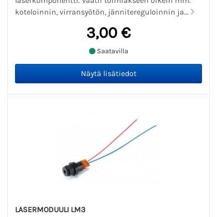
laserkomponentti. Vaatii toimiakseen oikein mm.
koteloinnin, virransyötön, jännitereguloinnin ja...
3,00 €
Saatavilla
LASERMODUULI LM3