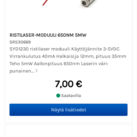
RISTILASER-MODUULI 650NM 5MW
SRS30669
SYD1230 ristilaser moduuli Käyttöjännite 3-5VDC
Virrankulutus 40mA Halkaisija 12mm, pituus 35mm
Teho 5mW Aallonpituus 650nm Laserin väri:
punainen...
7,00 €
Saatavilla