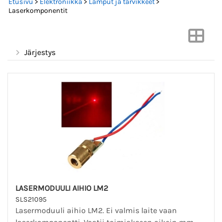
Etusivu
>
Elektroniikka
>
Lamput ja tarvikkeet
>
Laserkomponentit
Järjestys
LASERMODUULI AIHIO LM2
SLS21095
Lasermoduuli aihio LM2. Ei valmis laite vaan