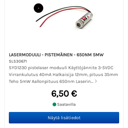
LASERMODUULI - PISTEMÄINEN - 650NM 5MW
SLS30671
SYD1230 pistelaser moduuli Käyttöjännite 3-5VDC
Virrankulutus 40mA Halkaisija 12mm, pituus 35mm
Teho 5mW Aallonpituus 650nm Laserin...
6,50 €
Saatavilla