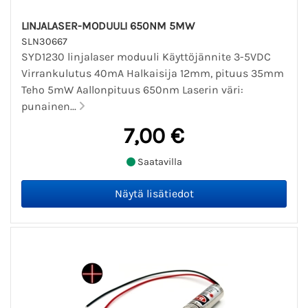
LINJALASER-MODUULI 650NM 5MW
SLN30667
SYD1230 linjalaser moduuli Käyttöjännite 3-5VDC
Virrankulutus 40mA Halkaisija 12mm, pituus 35mm
Teho 5mW Aallonpituus 650nm Laserin väri:
punainen...
7,00 €
Saatavilla