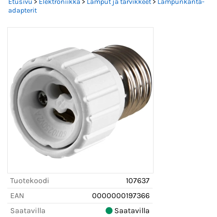
Etusivu
>
Elektroniikka
>
Lamput ja tarvikkeet
>
Lampunkanta-
adapterit
Tuotekoodi
107637
EAN
0000000197366
Saatavilla
Saatavilla