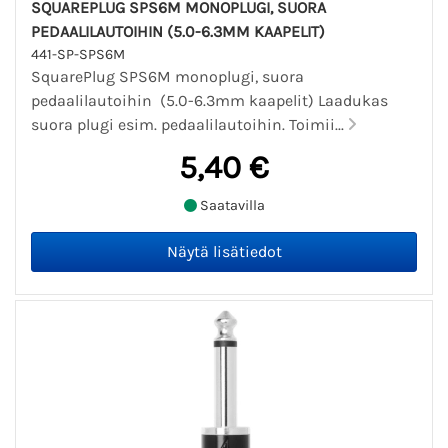
SQUAREPLUG SPS6M MONOPLUGI, SUORA
PEDAALILAUTOIHIN (5.0-6.3MM KAAPELIT)
441-SP-SPS6M
SquarePlug SPS6M monoplugi, suora
pedaalilautoihin (5.0-6.3mm kaapelit) Laadukas
suora plugi esim. pedaalilautoihin. Toimii...
5,40 €
Saatavilla