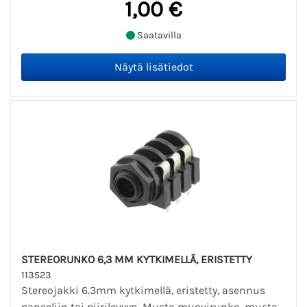
1,00 €
Saatavilla
STEREORUNKO 6,3 MM KYTKIMELLÄ, ERISTETTY
113523
Stereojakki 6.3mm kytkimellä, eristetty, asennus
paneeliin tai piirilevyyn. Musta muovirunko, musta