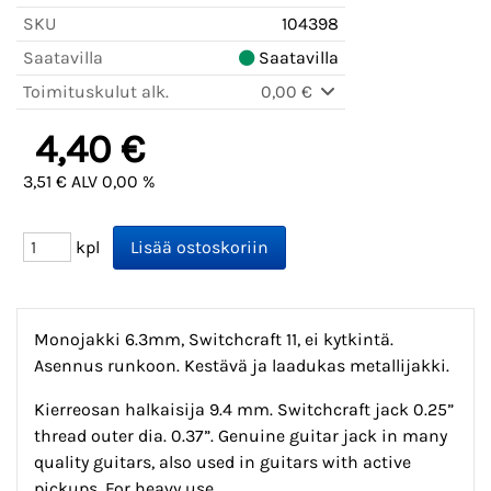
SKU
104398
Saatavilla
Saatavilla
Toimituskulut alk.
0,00 €
4,40 €
3,51 € ALV 0,00 %
kpl
Monojakki 6.3mm, Switchcraft 11, ei kytkintä.
Asennus runkoon. Kestävä ja laadukas metallijakki.
Kierreosan halkaisija 9.4 mm. Switchcraft jack 0.25”
thread outer dia. 0.37”. Genuine guitar jack in many
quality guitars, also used in guitars with active
pickups. For heavy use.