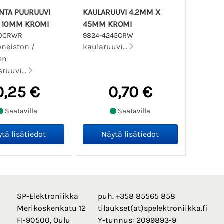
NTA PUURUUVI
KAULARUUVI 4.2MM X
X 10MM KROMI
45MM KROMI
10CRWR
9824-4245CRW
oneiston /
kaularuuvi...
en
sruuvi...
0,25 €
0,70 €
Saatavilla
Saatavilla
SP-Elektroniikka
puh. +358 85565 858
Merikoskenkatu 12
tilaukset(at)spelektroniikka.fi
FI-90500, Oulu
Y-tunnus: 2099893-9