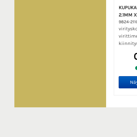
KUPUKA
2.1MM 
9824-21
viritysk
virittim
kiinnity