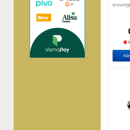
kiinnity
S