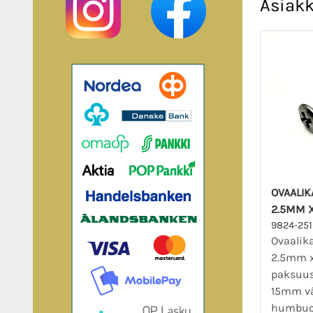
Asiakk
OVAALIK
2.5MM 
9824-25
Ovaalik
2.5mm 
paksuus
15mm vä
humbuc