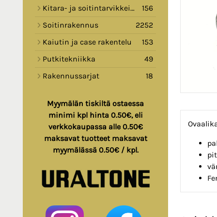
Kitara- ja soitintarvikkeita
156
Soitinrakennus
2252
Kaiutin ja case rakentelu
153
Putkitekniikka
49
Rakennussarjat
18
Myymälän tiskiltä ostaessa
minimi kpl hinta 0.50€, eli
Ovaalik
verkkokaupassa alle 0.50€
maksavat tuotteet maksavat
pa
myymälässä 0.50€ / kpl.
pi
vä
Fe