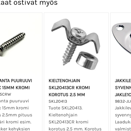
aat ostivat myös
ANTA PUURUUVI
KIELTENOHJAIN
JAKKILE
X 15MM KROMI
SKL20413CR KROMI
SYVENN
15CRW
KOROTUS 2.5 MM
JAKLE1
anta puuruuvi
SKL20413
9832-JL
x 15mm kromi
Tuote SKL20413.
Jakkilev
 2.5mm pituus
Kieltenohjain
syvenny
ri kromi esim.
SKL20413CR kromi
Laaduk
ker kehyksien
korotus 2.5 mm. Korotus
valmist