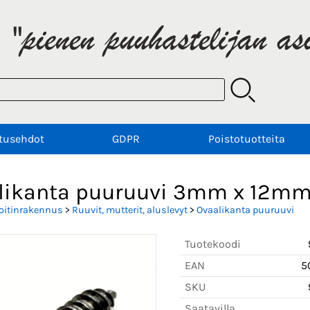
tusehdot
GDPR
Poistotuotteita
likanta puuruuvi 3mm x 12mm
oitinrakennus
>
Ruuvit, mutterit, aluslevyt
>
Ovaalikanta puuruuvi
Tuotekoodi
EAN
5
SKU
Saatavilla