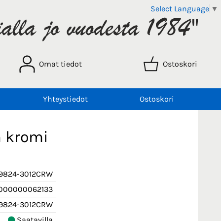
Select Language
▼
Omat tiedot
Ostoskori
Yhteystiedot
Ostoskori
 kromi
9824-3012CRW
000000062133
9824-3012CRW
Saatavilla