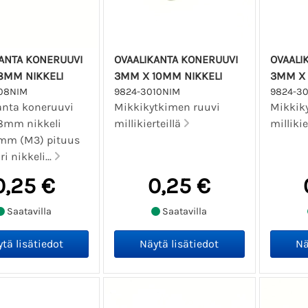
ANTA KONERUUVI
OVAALIKANTA KONERUUVI
OVAALI
8MM NIKKELI
3MM X 10MM NIKKELI
3MM X
08NIM
9824-3010NIM
9824-3
anta koneruuvi
Mikkikytkimen ruuvi
Mikkik
8mm nikkeli
millikierteillä
millikie
3mm (M3) pituus
 nikkeli...
0,25 €
0,25 €
Saatavilla
Saatavilla