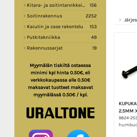
Kitara- ja soitintarvikkeita
156
Soitinrakennus
2252
Järjes
Kaiutin ja case rakentelu
153
Putkitekniikka
49
Rakennussarjat
19
Myymälän tiskiltä ostaessa
minimi kpl hinta 0.50€, eli
verkkokaupassa alle 0.50€
maksavat tuotteet maksavat
myymälässä 0.50€ / kpl.
KUPUKA
2.5MM 
9824-25
humbuck