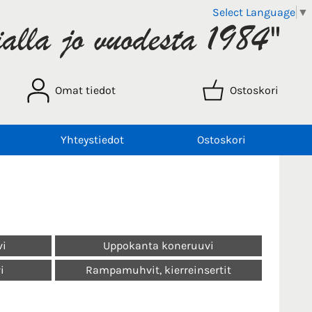
Select Language
▼
Omat tiedot
Ostoskori
Yhteystiedot
Ostoskori
vi
Uppokanta koneruuvi
i
Rampamuhvit, kierreinsertit