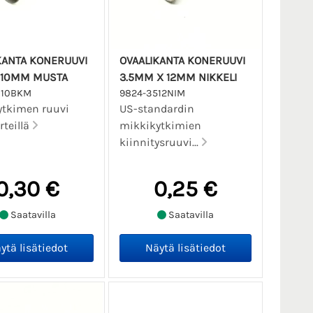
KANTA KONERUUVI
OVAALIKANTA KONERUUVI
 10MM MUSTA
3.5MM X 12MM NIKKELI
010BKM
9824-3512NIM
ytkimen ruuvi
US-standardin
rteillä
mikkikytkimien
kiinnitysruuvi...
0,30 €
0,25 €
Saatavilla
Saatavilla