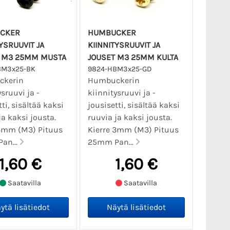
CKER
HUMBUCKER
YSRUUVIT JA
KIINNITYSRUUVIT JA
 M3 25MM MUSTA
JOUSET M3 25MM KULTA
BM3x25-BK
9824-HBM3x25-GD
kerin
Humbuckerin
ysruuvi ja -
kiinnitysruuvi ja -
ti, sisältää kaksi
jousisetti, sisältää kaksi
ja kaksi jousta.
ruuvia ja kaksi jousta.
 3mm (M3) Pituus
Kierre 3mm (M3) Pituus
an...
25mm Pan...
1,60 €
1,60 €
Saatavilla
Saatavilla