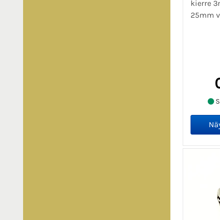
kierre 
25mm vä
S