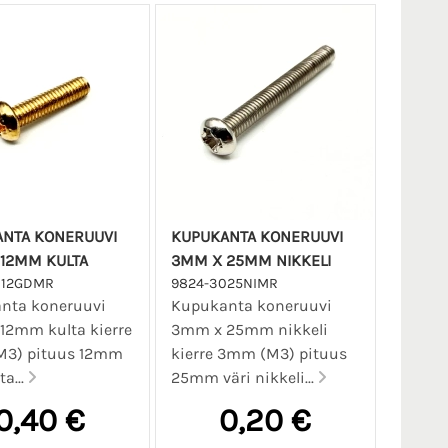
NTA KONERUUVI
KUPUKANTA KONERUUVI
12MM KULTA
3MM X 25MM NIKKELI
012GDMR
9824-3025NIMR
nta koneruuvi
Kupukanta koneruuvi
12mm kulta kierre
3mm x 25mm nikkeli
3) pituus 12mm
kierre 3mm (M3) pituus
ta...
25mm väri nikkeli...
0,40 €
0,20 €