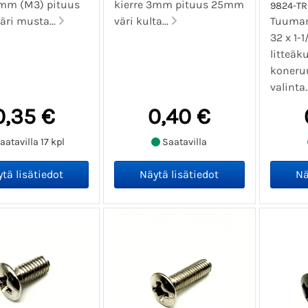
3mm (M3) pituus
kierre 3mm pituus 25mm
9824-TR
ri musta...
väri kulta...
Tuumam
32 x 1-1
litteä
koneruu
valinta.
0,35 €
0,40 €
aatavilla 17 kpl
Saatavilla