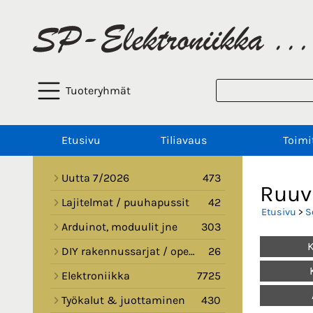
Tuoteryhmät
Etusivu
Tiliavaus
Toimi
Uutta 7/2026
473
Ruuvi
Lajitelmat / puuhapussit
42
Etusivu
>
S
Arduinot, moduulit jne
303
DIY rakennussarjat / opetussarjat
26
Elektroniikka
7725
Työkalut & juottaminen
430