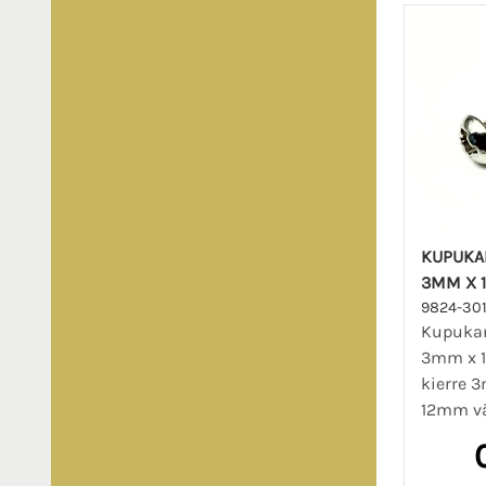
KUPUKA
3MM X 
9824-30
Kupukan
3mm x 1
kierre 
12mm vär