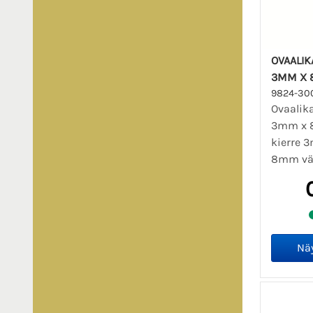
OVAALIK
3MM X 
9824-30
Ovaalik
3mm x 
kierre 
8mm väri