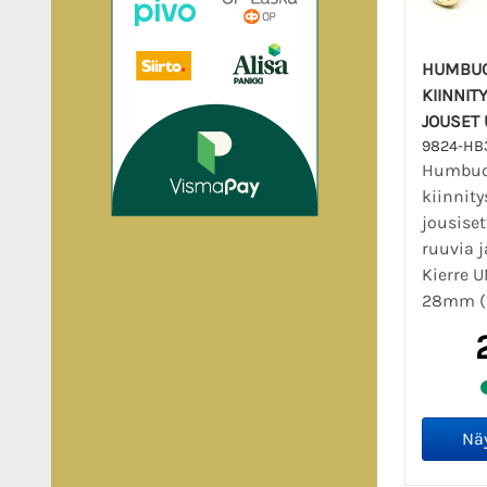
HUMBU
KIINNIT
JOUSET 
9824-HB
Humbuc
kiinnity
jousiset
ruuvia j
Kierre 
28mm (1.