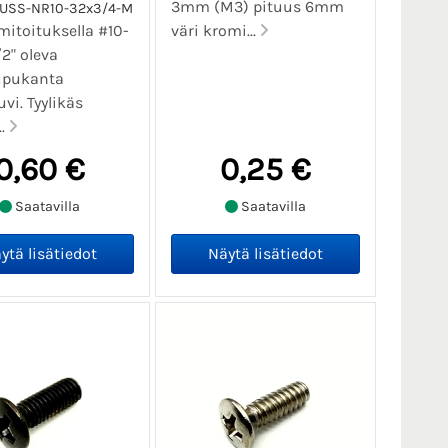
3mm (M3) pituus 6mm
USS-NR10-32x3/4-M
itoituksella #10-
väri kromi...
/2" oleva
kupukanta
vi. Tyylikäs
..
0,60 €
0,25 €
Saatavilla
Saatavilla