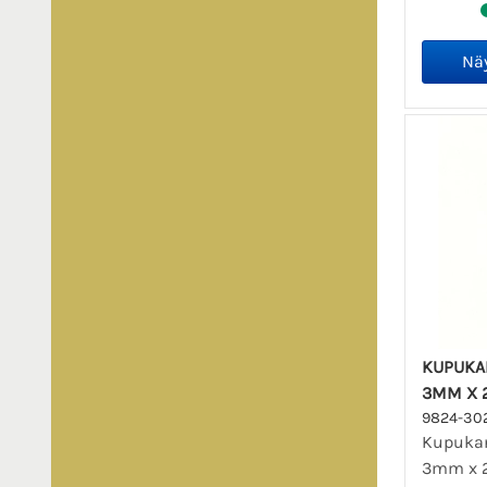
KUPUKA
3MM X 
9824-30
Kupukan
3mm x 