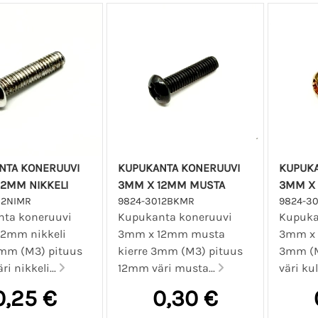
NTA KONERUUVI
KUPUKANTA KONERUUVI
KUPUKA
12MM NIKKELI
3MM X 12MM MUSTA
3MM X 
12NIMR
9824-3012BKMR
9824-3
ta koneruuvi
Kupukanta koneruuvi
Kupuka
2mm nikkeli
3mm x 12mm musta
3mm x 
3mm (M3) pituus
kierre 3mm (M3) pituus
3mm (M
i nikkeli...
12mm väri musta...
väri kul
0,25 €
0,30 €