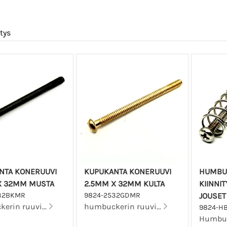
tys
NTA KONERUUVI
KUPUKANTA KONERUUVI
HUMBU
X 32MM MUSTA
2.5MM X 32MM KULTA
KIINNIT
32BKMR
9824-2532GDMR
JOUSET 
erin ruuvi...
humbuckerin ruuvi...
9824-HB
Humbuc