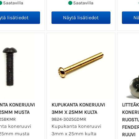
Saatavilla
Saatavilla
NTA KONERUUVI
KUPUKANTA KONERUUVI
LITTEÄ
25MM MUSTA
3MM X 25MM KULTA
KONERUU
25BKMR
9824-3025GDMR
RUOSTU
ta koneruuvi
Kupukanta koneruuvi
FENDER
25mm musta
3mm x 25mm kulta
RUUVI