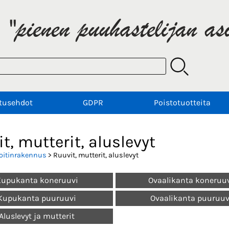
tusehdot
GDPR
Poistotuotteita
t, mutterit, aluslevyt
oitinrakennus
> Ruuvit, mutterit, aluslevyt
Kupukanta koneruuvi
Ovaalikanta koneruu
Kupukanta puuruuvi
Ovaalikanta puuruuv
Aluslevyt ja mutterit