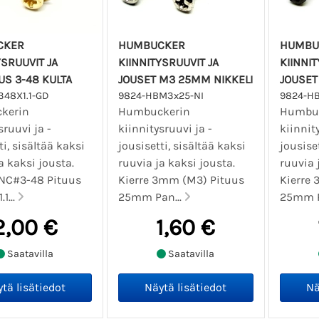
CKER
HUMBUCKER
HUMBU
YSRUUVIT JA
KIINNITYSRUUVIT JA
KIINNIT
US 3-48 KULTA
JOUSET M3 25MM NIKKELI
JOUSET
348X1.1-GD
9824-HBM3x25-NI
9824-H
kerin
Humbuckerin
Humbuc
sruuvi ja -
kiinnitysruuvi ja -
kiinnit
ti, sisältää kaksi
jousisetti, sisältää kaksi
jousiset
a kaksi jousta.
ruuvia ja kaksi jousta.
ruuvia 
UNC#3-48 Pituus
Kierre 3mm (M3) Pituus
Kierre
1...
25mm Pan...
25mm P
2,00 €
1,60 €
Saatavilla
Saatavilla