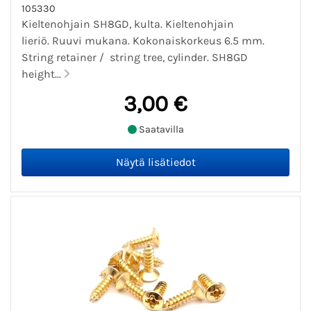
105330
Kieltenohjain SH8GD, kulta. Kieltenohjain
lieriö. Ruuvi mukana. Kokonaiskorkeus 6.5 mm.
String retainer / string tree, cylinder. SH8GD
height...
3,00 €
Saatavilla