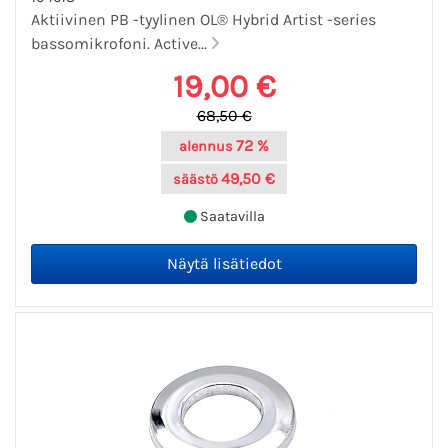
Aktiivinen PB -tyylinen OL® Hybrid Artist -series
bassomikrofoni. Active...
19,00 €
68,50 €
72 %
alennus
49,50 €
säästö
Saatavilla