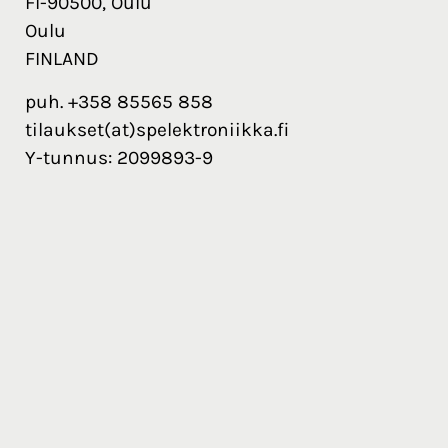
FI-90500, Oulu
Oulu
FINLAND
puh. +358 85565 858
tilaukset(at)spelektroniikka.fi
Y-tunnus: 2099893-9