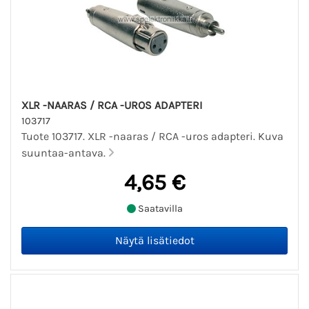
XLR -NAARAS / RCA -UROS ADAPTERI
103717
Tuote 103717. XLR -naaras / RCA -uros adapteri. Kuva
suuntaa-antava.
4,65 €
Saatavilla