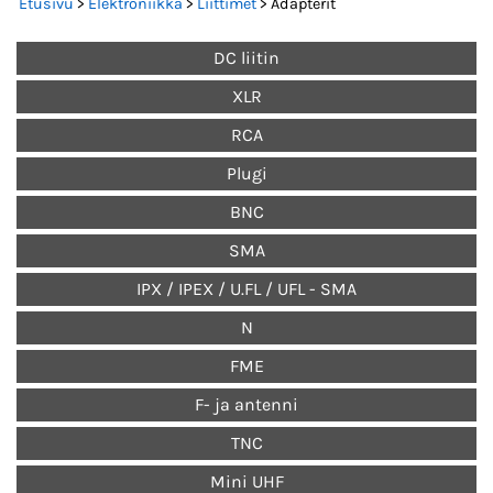
Etusivu
>
Elektroniikka
>
Liittimet
> Adapterit
DC liitin
XLR
RCA
Plugi
BNC
SMA
IPX / IPEX / U.FL / UFL - SMA
N
FME
F- ja antenni
TNC
Mini UHF