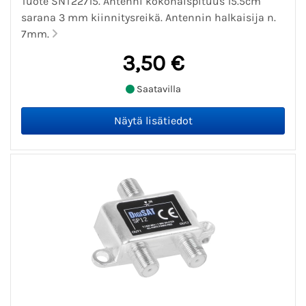
Tuote SNT22715. Antenni kokonaispituus 15.5cm
sarana 3 mm kiinnitysreikä. Antennin halkaisija n.
7mm.
3,50 €
Saatavilla