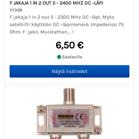
F JAKAJA 1 IN 2 OUT 5 - 2400 MHZ DC -LÄPI
111398
F jakaja 1 in 2 out 5 - 2300 MHz DC -läpi. Myös
satelliitti käyttöön DC -läpimenevä. Impedanssi 75
Ohm. F -jako. Muistathan...
6,50 €
Saatavilla