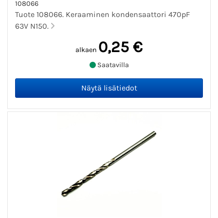
108066
Tuote 108066. Keraaminen kondensaattori 470pF
63V N150.
0,25 €
alkaen
Saatavilla