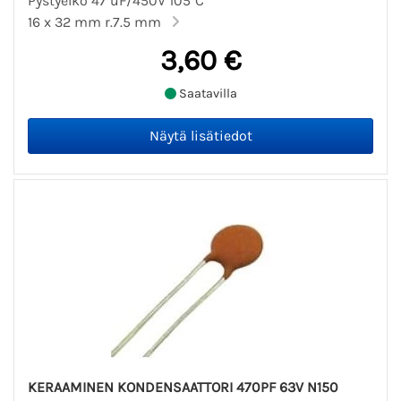
Pystyelko 47 uF/450V 105°C
16 x 32 mm r.7.5 mm
3,60 €
Saatavilla
KERAAMINEN KONDENSAATTORI 470PF 63V N150