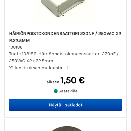
HÄIRIÖNPOISTOKONDENSAATTORI 220NF / 250VAC X2
R.22.5MM
108186
Tuote 108186. Häiriönpoistokondensaattori 220nF /
250VAC X2 r.22.5mm.
X1 luokituksen mukaista...
1,50 €
alkaen
Saatavilla