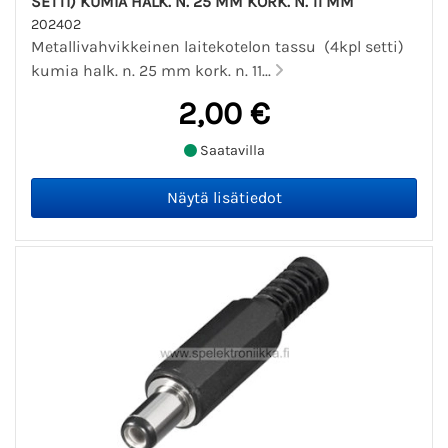
SETTI) KUMIA HALK. N. 25 MM KORK. N. 11 MM
202402
Metallivahvikkeinen laitekotelon tassu (4kpl setti)
kumia halk. n. 25 mm kork. n. 11...
2,00 €
Saatavilla