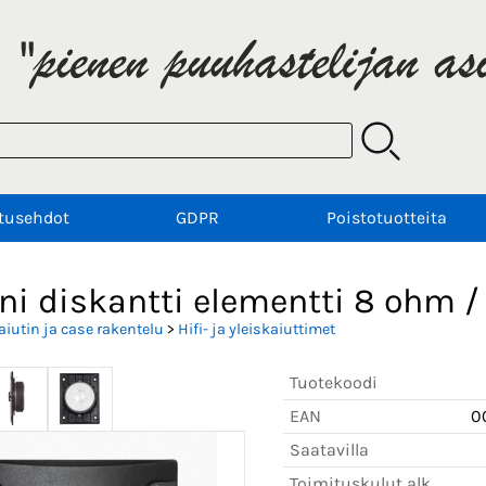
tusehdot
GDPR
Poistotuotteita
ni diskantti elementti 8 ohm 
aiutin ja case rakentelu
>
Hifi- ja yleiskaiuttimet
Tuotekoodi
EAN
0
Saatavilla
Toimituskulut alk.