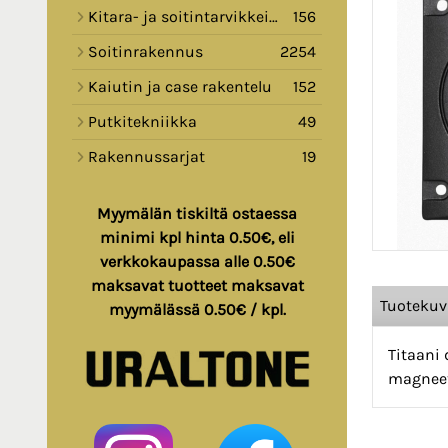
Kitara- ja soitintarvikkeita
156
Soitinrakennus
2254
Kaiutin ja case rakentelu
152
Putkitekniikka
49
Rakennussarjat
19
Myymälän tiskiltä ostaessa
minimi kpl hinta 0.50€, eli
verkkokaupassa alle 0.50€
maksavat tuotteet maksavat
Tuoteku
myymälässä 0.50€ / kpl.
Titaani 
magneet