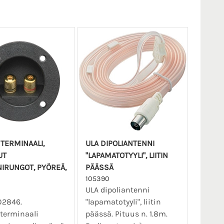
NTERMINAALI,
ULA DIPOLIANTENNI
UT
"LAPAMATOTYYLI", LIITIN
IRUNGOT, PYÖREÄ,
PÄÄSSÄ
105390
ULA dipoliantenni
02846.
"lapamatotyyli", liitin
terminaali
päässä. Pituus n. 1.8m.