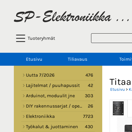
Tuoteryhmät
Etusivu
Tiliavaus
Toimi
Uutta 7/2026
476
Titaa
Lajitelmat / puuhapussit
42
Etusivu
>
K
Arduinot, moduulit jne
303
DIY rakennussarjat / opetussarjat
26
Elektroniikka
7723
Työkalut & juottaminen
430