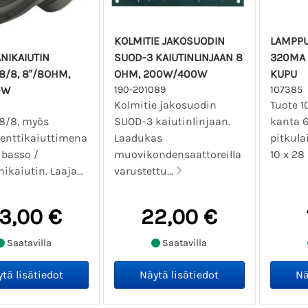
KOLMITIE JAKOSUODIN
LAMPPU
NIKAIUTIN
SUOD-3 KAIUTINLINJAAN 8
320MA 
/8, 8"/8OHM,
OHM, 200W/400W
KUPU
0W
190-201089
107385
Kolmitie jakosuodin
Tuote 1
8/8, myös
SUOD-3 kaiutinlinjaan.
kanta 
enttikaiuttimena
Laadukas
pitkula
 basso /
muovikondensaattoreilla
10 x 2
ikaiutin. Laaja...
varustettu...
3,00 €
22,00 €
Saatavilla
Saatavilla