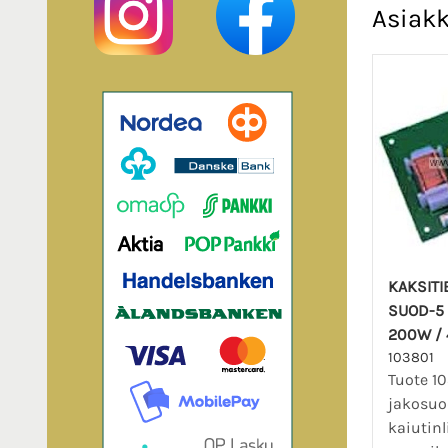
Asiakk
KAKSITI
SUOD-5 
200W /
103801
Tuote 10
jakosuo
kaiutin