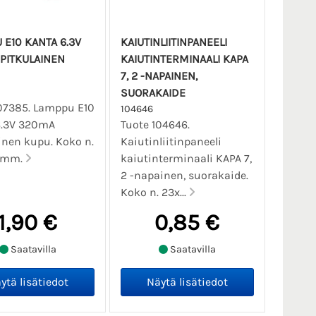
 E10 KANTA 6.3V
KAIUTINLIITINPANEELI
PITKULAINEN
KAIUTINTERMINAALI KAPA
7, 2 -NAPAINEN,
SUORAKAIDE
07385. Lamppu E10
104646
6.3V 320mA
Tuote 104646.
inen kupu. Koko n.
Kaiutinliitinpaneeli
8 mm.
kaiutinterminaali KAPA 7,
2 -napainen, suorakaide.
Koko n. 23x...
1,90 €
0,85 €
Saatavilla
Saatavilla