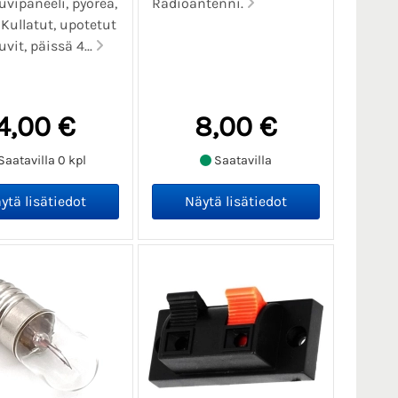
vipaneeli, pyöreä,
Radioantenni.
 Kullatut, upotetut
vit, päissä 4...
4,00 €
8,00 €
Saatavilla 0 kpl
Saatavilla