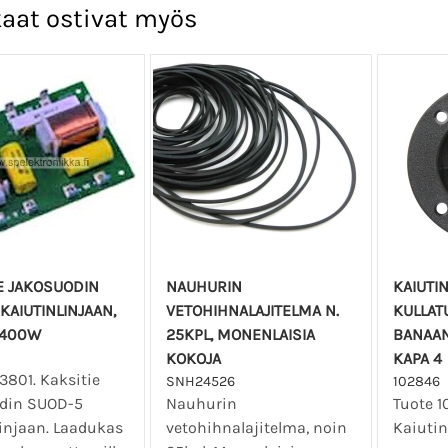
aat ostivat myös
E JAKOSUODIN
NAUHURIN
KAIUTI
KAIUTINLINJAAN,
VETOHIHNALAJITELMA N.
KULLAT
 400W
25KPL, MONENLAISIA
BANAAN
KOKOJA
KAPA 4
3801. Kaksitie
SNH24526
102846
din SUOD-5
Nauhurin
Tuote 1
linjaan. Laadukas
vetohihnalajitelma, noin
Kaiutin