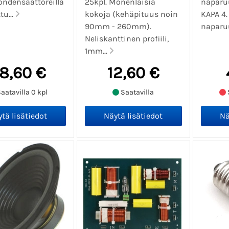
ndensaattoreilla
25kpl. Monenlaisia
naparuu
tu...
kokoja (kehäpituus noin
KAPA 4.
90mm - 260mm).
naparuu
Neliskanttinen profiili,
1mm...
8,60 €
12,60 €
aatavilla 0 kpl
Saatavilla