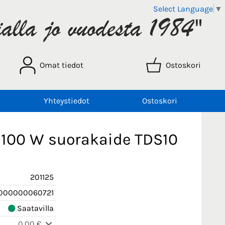
Select Language
▼
Omat tiedot
Ostoskori
Yhteystiedot
Ostoskori
/ 100 W suorakaide TDS10
201125
000000060721
Saatavilla
0,00 €