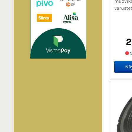
muoviko
varustet
2
S