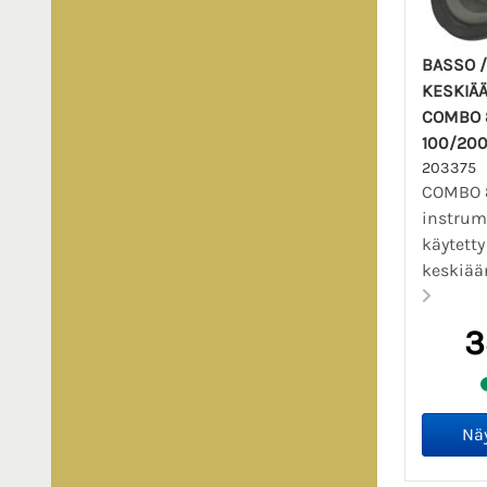
BASSO /
KESKIÄÄ
COMBO 8
100/20
203375
COMBO 
instrum
käytetty
keskiään
3