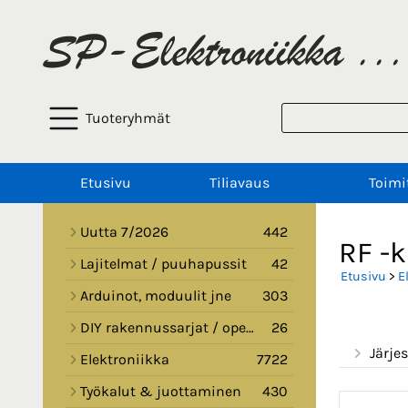
Tuoteryhmät
Etusivu
Tiliavaus
Toimi
Uutta 7/2026
442
RF -
Lajitelmat / puuhapussit
42
Etusivu
>
E
Arduinot, moduulit jne
303
DIY rakennussarjat / opetussarjat
26
Järjes
Elektroniikka
7722
Työkalut & juottaminen
430