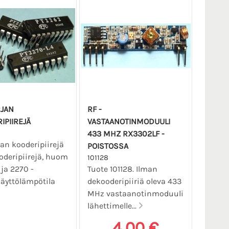
RJAN
RF -
IPIIREJÄ
VASTAANOTINMODUULI
433 MHZ RX3302LF -
jan kooderipiirejä
POISTOSSA
oderipiirejä, huom
101128
 ja 2270 -
Tuote 101128. Ilman
äyttölämpötila
dekooderipiiriä oleva 433
MHz vastaanotinmoduuli
lähettimelle...
4,00 €