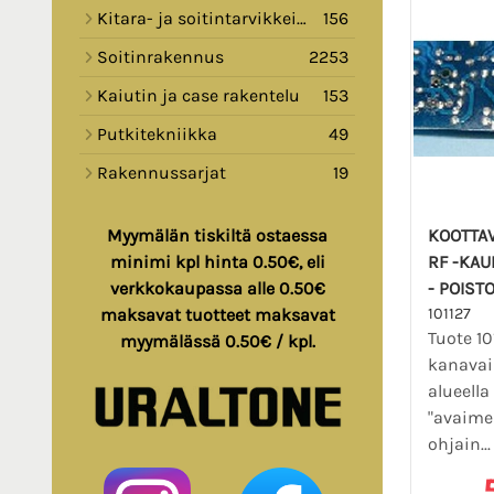
Kitara- ja soitintarvikkeita
156
Soitinrakennus
2253
Kaiutin ja case rakentelu
153
Putkitekniikka
49
Rakennussarjat
19
KOOTTAV
Myymälän tiskiltä ostaessa
RF -KAU
minimi kpl hinta 0.50€, eli
- POIST
verkkokaupassa alle 0.50€
101127
maksavat tuotteet maksavat
Tuote 10
myymälässä 0.50€ / kpl.
kanava
alueella
"avaime
ohjain..