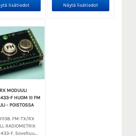
RX MODUULI
433-F HUOM !!! FM
LI - POISTOSSA
01138. FM-TX/RX
I, RADIOMETRIX
33-F. Soveltuu...