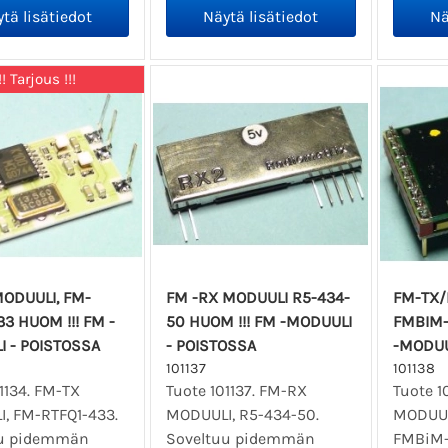
!! Tarjous !!!
ODUULI, FM-
FM -RX MODUULI R5-434-
FM-TX/
33 HUOM !!! FM -
50 HUOM !!! FM -MODUULI
FMBIM-
 - POISTOSSA
- POISTOSSA
-MODUU
101137
101138
1134. FM-TX
Tuote 101137. FM-RX
Tuote 1
, FM-RTFQ1-433.
MODUULI, R5-434-50.
MODUUL
uu pidemmän
Soveltuu pidemmän
FMBiM-4