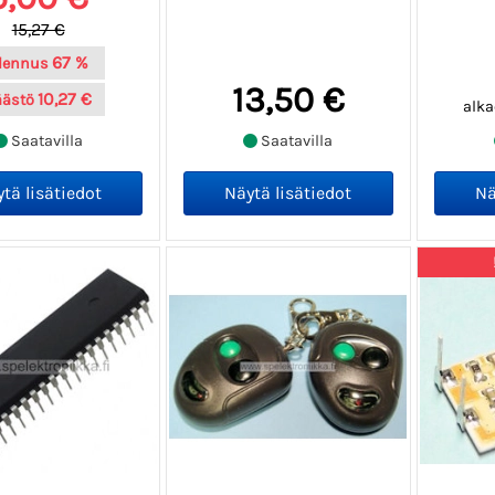
15,27 €
67 %
lennus
13,50 €
10,27 €
äästö
alka
Saatavilla
Saatavilla