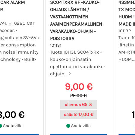
 CAR ALARM
SC04TXRX RF -KAUKO-
433MHZ
R
OHJAUS LÄHETIN /
TX MOD
VASTAANOTTIMEN
HUOM !
1741. HT6280 Car
AVAIMENPERÄMALLINEN
MADE I
coder. •
VARAKAUKO-OHJAIN -
101132
g voltage: 3V~5V •
Tuote 1
POISTOSSA
er consumption
läheti
101131
h noise immunity
Tuote 101131. SC04TxRx -
AM-RT4-
chnology • Built-
kauko-ohjainsetin
HUOM..
opettamaton varakauko-
ohjain...
9,00 €
26,00 €
65 %
alennus
8,00 €
17,00 €
säästö
Saatavilla
Saatavilla