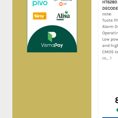
HT6280
DECODE
111741
Tuote 11
Alarm De
Operatin
Low pow
and hig
CMOS te
in...