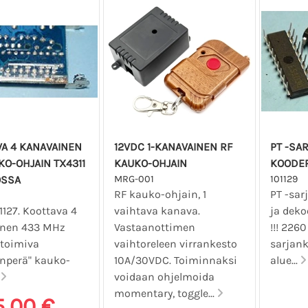
A 4 KANAVAINEN
12VDC 1-KANAVAINEN RF
PT -SA
KO-OHJAIN TX4311
KAUKO-OHJAIN
KOODER
OSSA
MRG-001
101129
RF kauko-ohjain, 1
PT -sar
1127. Koottava 4
vaihtava kanava.
ja deko
inen 433 MHz
Vastaanottimen
!!! 2260
 toimiva
vaihtoreleen virrankesto
sarjank
nperä" kauko-
10A/30VDC. Toiminnaksi
alue...
.
voidaan ohjelmoida
momentary, toggle...
5,00 €