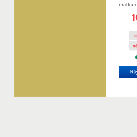
matkan.
1
a
s