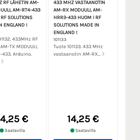
 RF LÄHETIN AM-
433 MHZ VASTAANOTIN
UULI, AM-RT4-433
AM-RX MODUULI, AM-
 RF SOLUTIONS
HRR3-433 HUOM ! RF
N ENGLAND !
SOLUTIONS MADE IN
ENGLAND !
01132. 433MHz RF
101133
n AM-TX MODUULI,
Tuote 101133. 433 MHz
433. Arduino.
vastaanotin AM-RX...
.
14,25 €
14,25 €
Saatavilla
Saatavilla