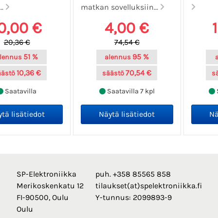
..
matkan sovelluksiin...
0,00 €
4,00 €
20,36 €
74,54 €
51 %
95 %
lennus
alennus
10,36 €
70,54 €
äästö
säästö
s
Saatavilla
Saatavilla 7 kpl
SP-Elektroniikka
puh. +358 85565 858
Merikoskenkatu 12
tilaukset(at)spelektroniikka.fi
FI-90500, Oulu
Y-tunnus: 2099893-9
Oulu