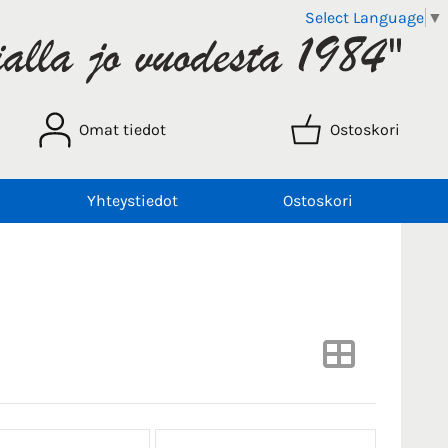
Select Language
▼
Omat tiedot
Ostoskori
Yhteystiedot
Ostoskori