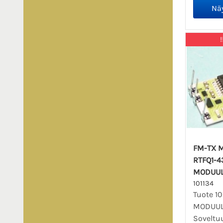
!
FM-TX M
RTFQ1-4
MODUULI
101134
Tuote 10
MODUULI
Sovelt