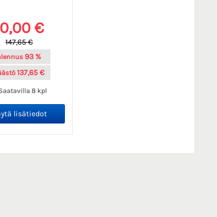
10,00 €
147,65 €
93 %
alennus
137,65 €
äästö
Saatavilla 8 kpl