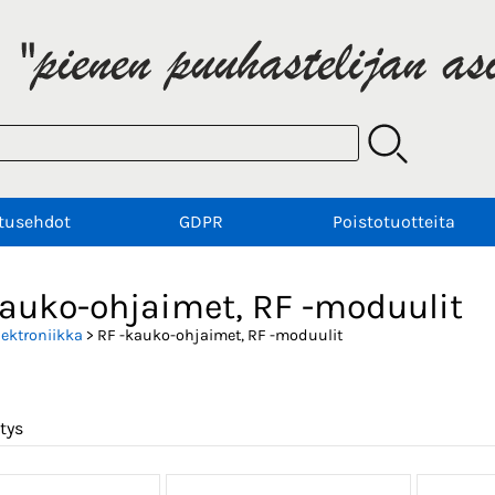
tusehdot
GDPR
Poistotuotteita
kauko-ohjaimet, RF -moduulit
lektroniikka
> RF -kauko-ohjaimet, RF -moduulit
tys