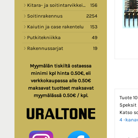
Kitara- ja soitintarvikkeita
156
Soitinrakennus
2254
Kaiutin ja case rakentelu
153
Putkitekniikka
49
Rakennussarjat
19
Myymälän tiskiltä ostaessa
minimi kpl hinta 0.50€, eli
verkkokaupassa alle 0.50€
maksavat tuotteet maksavat
myymälässä 0.50€ / kpl.
Tuote 10
Speksit
Katso so
4 -kanav