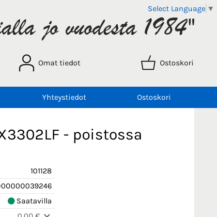
Select Language
▼
Omat tiedot
Ostoskori
Yhteystiedot
Ostoskori
X3302LF - poistossa
101128
000000039246
Saatavilla
0,00 €