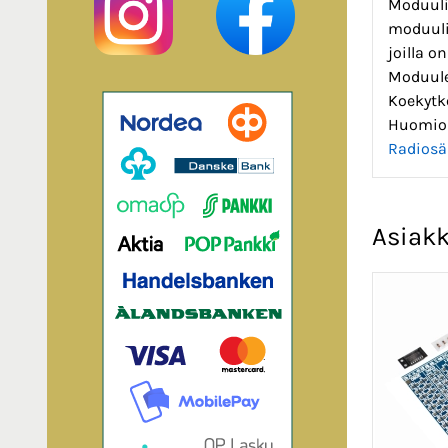
Moduuli
moduulia
joilla o
Moduulei
Koekytke
Huomioi
Radiosä
Asiakk