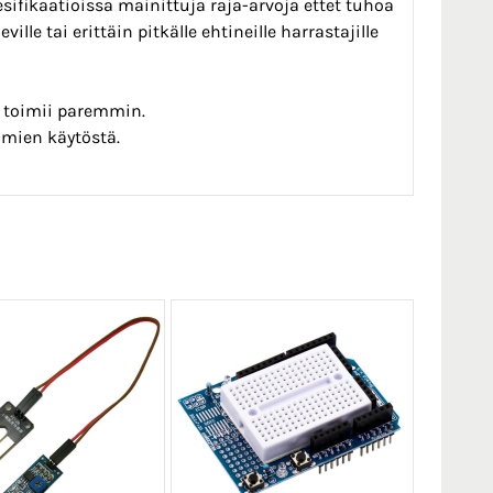
ifikaatioissa mainittuja raja-arvoja ettet tuhoa
le tai erittäin pitkälle ehtineille harrastajille
in toimii paremmin.
imien käytöstä.