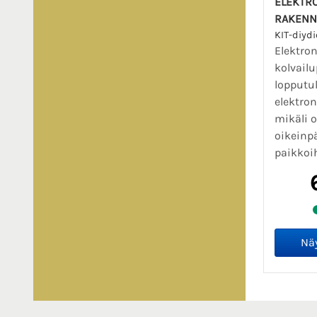
ELEKTRO
RAKENN
KIT-diydi
Elektro
kolvailu
lopputu
elektro
mikäli o
oikeinpä
paikkoih