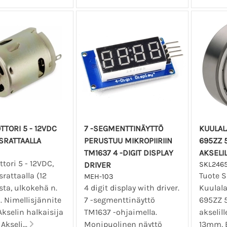
TORI 5 - 12VDC
7 -SEGMENTTINÄYTTÖ
KUULAL
RATTAALLA
PERUSTUU MIKROPIIRIIN
695ZZ
TM1637 4 -DIGIT DISPLAY
AKSELI
tori 5 - 12VDC,
DRIVER
SKL246
attaalla (12
Tuote 
MEH-103
a, ulkokehä n.
4 digit display with driver.
Kuulala
. Nimellisjännite
7 -segmenttinäyttö
695ZZ
Akselin halkaisija
TM1637 -ohjaimella.
akselil
Akseli...
Monipuolinen näyttö
13mm, 