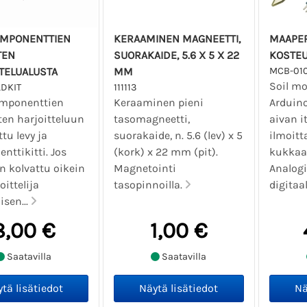
MPONENTTIEN
KERAAMINEN MAGNEETTI,
MAAPE
TEN
SUORAKAIDE, 5.6 X 5 X 22
KOSTEU
TELUALUSTA
MM
MCB-01
Soil mo
DKIT
111113
mponenttien
Keraaminen pieni
Arduino
ten harjoitteluun
tasomagneetti,
aivan i
ttu levy ja
suorakaide, n. 5.6 (lev) x 5
ilmoitt
ttikitti. Jos
(kork) x 22 mm (pit).
kukkaa 
n kolvattu oikein
Magnetointi
Analogi
oittelija
tasopinnoilla.
digitaa
isen...
8,00 €
1,00 €
Saatavilla
Saatavilla