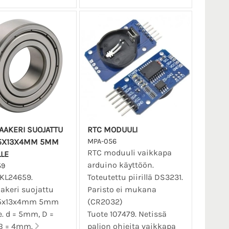
AAKERI SUOJATTU
RTC MODUULI
 5X13X4MM 5MM
MPA-056
RTC moduuli vaikkapa
LLE
arduino käyttöön.
59
SKL24659.
Toteutettu piirillä DS3231.
akeri suojattu
Paristo ei mukana
 5x13x4mm 5mm
(CR2032)
le. d = 5mm, D =
Tuote 107479. Netissä
B = 4mm.
paljon ohjeita vaikkapa