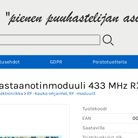
tusehdot
GDPR
Poistotuotteita
vastaanotinmoduuli 433 MHz R
lektroniikka
>
RF -kauko-ohjaimet, RF -moduulit
Tuotekoodi
EAN
0
Saatavilla
Toimituskulut alk.