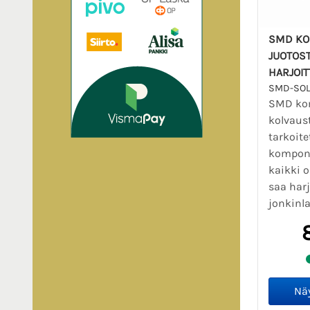
SMD KO
JUOTOS
HARJOIT
SMD-SOL
SMD ko
kolvaus
tarkoite
komponen
kaikki o
saa harj
jonkinla