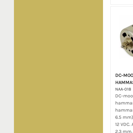
DC-MOOT
HAMMAS
NAA-018
DC-moot
hammasr
hammast
6.5 mm)
12 VDC. 
2.3 mm. 