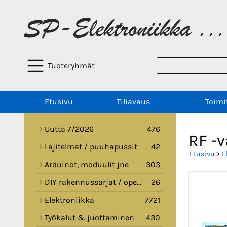
Tuoteryhmät
Etusivu
Tiliavaus
Toimi
Uutta 7/2026
476
RF -
Lajitelmat / puuhapussit
42
Etusivu
>
E
Arduinot, moduulit jne
303
DIY rakennussarjat / opetussarjat
26
Elektroniikka
7721
Työkalut & juottaminen
430