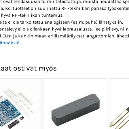
t ovat tehdasuusia toimintatestattuja, muista noudattaa spes
. Ko. tuotteet on suunnattu RF -tekniikan parissa työskentelevil
n hyvä RF -tekniikan tuntemus.
ta ei ole tarkoitettu analogiseen (esim. puhe) lähetyksiin.
ntälevy ei ole ollenkaan hyvä labrausalusta. Tee piirilevy, ni
 EU:n ja kunkin maan erillismääräykset langattomien lähett
ännöksiä
aat ostivat myös