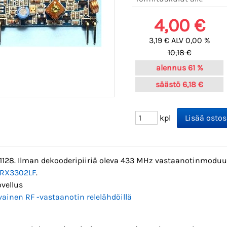
4,00 €
3,19 € ALV 0,00 %
10,18 €
alennus
61 %
säästö
6,18 €
kpl
1128. Ilman dekooderipiiriä oleva 433 MHz vastaanotinmoduuli
RX3302LF
.
vellus
ainen RF -vastaanotin relelähdöillä