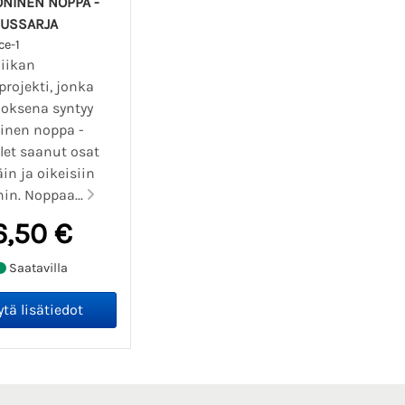
NINEN NOPPA -
USSARJA
ce-1
niikan
projekti, jonka
loksena syntyy
ninen noppa -
let saanut osat
in ja oikeisiin
in. Noppaa...
6,50 €
Saatavilla