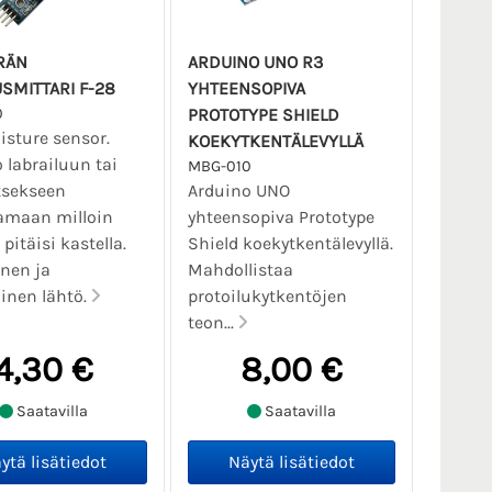
RÄN
ARDUINO UNO R3
SMITTARI F-28
YHTEENSOPIVA
0
PROTOTYPE SHIELD
isture sensor.
KOEKYTKENTÄLEVYLLÄ
 labrailuun tai
MBG-010
tsekseen
Arduino UNO
amaan milloin
yhteensopiva Prototype
pitäisi kastella.
Shield koekytkentälevyllä.
nen ja
Mahdollistaa
linen lähtö.
protoilukytkentöjen
teon...
4,30 €
8,00 €
Saatavilla
Saatavilla