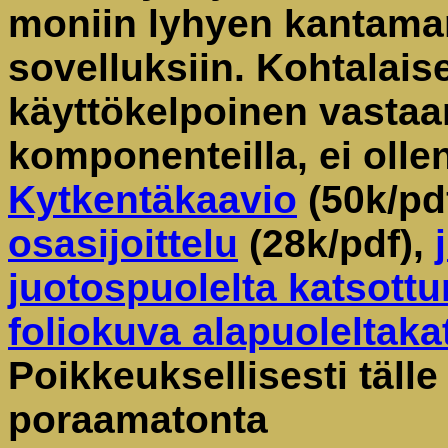
moniin lyhyen kantama
sovelluksiin. Kohtalais
käyttökelpoinen vastaan
komponenteilla, ei ollen
Kytkentäkaavio
(50k/pd
osasijoittelu
(28k/pdf),
juotospuolelta katsott
foliokuva alapuoleltaka
Poikkeuksellisesti täll
poraamatonta