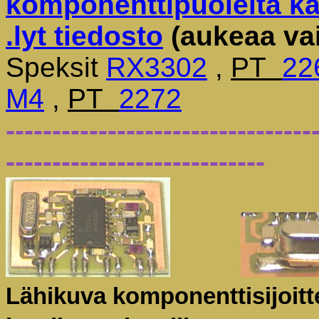
komponenttipuolelta ka
.lyt tiedosto
(aukeaa vai
Speksit
RX3302
,
PT
22
M4
,
PT
2272
---------------------------------
----------------------------
Lähikuva komponenttisijoi