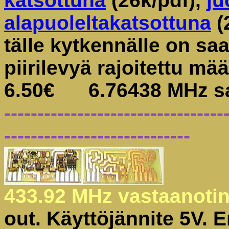
katsottuna
(26k/pdf),
ju
alapuoleltakatsottuna
(
tälle kytkennälle on s
piirilevyä rajoitettu 
6.50€ 6.76438 MHz sar
---------------------------------
----------------------------
433.92 MHz vastaanoti
out. Käyttöjännite 5V. 