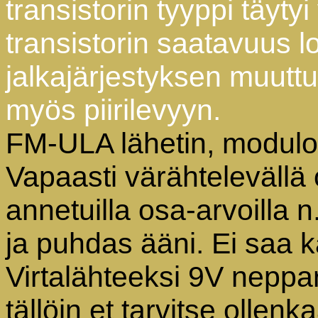
transistorin tyyppi täyty
transistorin saatavuus l
jalkajärjestyksen muut
myös piirilevyyn.
FM-ULA lähetin, moduloin
Vapaasti värähtelevällä o
annetuilla osa-arvoilla n
ja puhdas ääni.
Ei saa 
Virtalähteeksi 9V neppar
tällöin et tarvitse ollenk