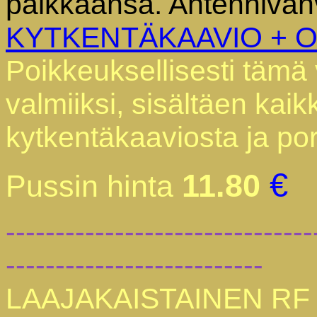
paikkaansa. Antennivah
KYTKENTÄKAAVIO + O
Poikkeuksellisesti tämä 
valmiiksi, sisältäen kai
kytkentäkaaviosta ja po
€
11.80
Pussin hinta
-------------------------------
--------------------------
LAAJAKAISTAINEN RF