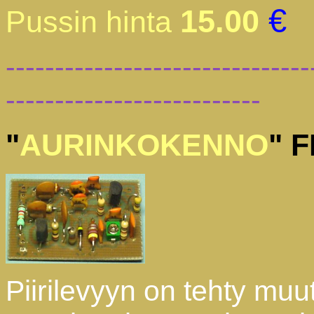
€
15.00
Pussin hinta
-------------------------------
--------------------------
"
AURINKOKENNO
" 
Piirilevyyn on tehty mu