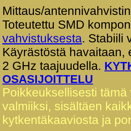
Mittaus/antennivahvistin
Toteutettu SMD kompone
vahvistuksesta
. Stabiili
Käyrästöstä havaitaan, e
2 GHz taajuudella.
KYT
OSASIJOITTELU
Poikkeuksellisesti tämä 
valmiiksi, sisältäen kai
kytkentäkaaviosta ja po