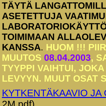
TÄYTÄ
LANGATTOMILL
ASETETTUJA VAATIMUK
LABORATORIOKÄYTTÖ
TOIMIMAAN ALLAOLE
KANSSA
.
HUOM !!! PI
MUUTOS
08.04.2003
, 
TYYPPI VAIHTUI, JOK
LEVYYN.
MUUT OSAT 
KYTKENTÄKAAVIO JA 
2M pdf)