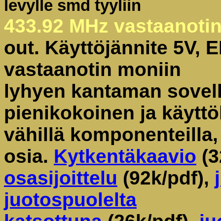
levylle smd tyyliin
433.92 MHz vastaanoti
out. Käyttöjännite 5V,
vastaanotin moniin
lyhyen kantaman sovell
pienikokoinen ja käytt
vähillä komponenteilla, 
osia.
Kytkentäkaavio
(3
osasijoittelu
(92k/pdf),
juotospuolelta