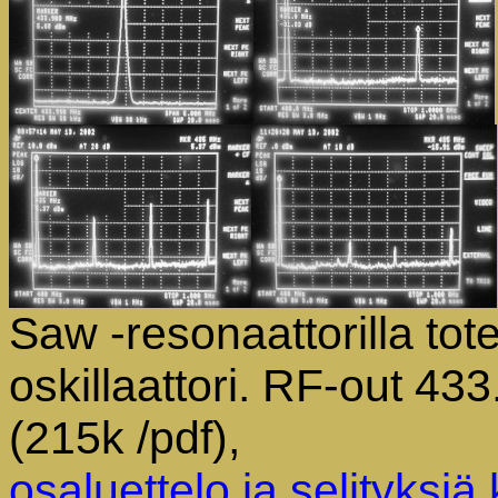
Saw -resonaattorilla tot
oskillaattori.
RF-out 433
(215k /pdf),
osaluettelo ja selityksiä 