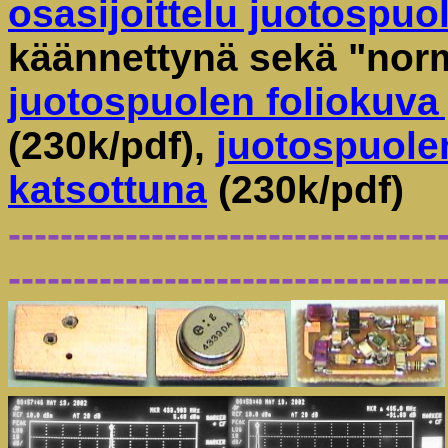
osasijoittelu juotospuol
käännettynä sekä "norm
juotospuolen foliokuva
(230k/pdf),
juotospuolen
katsottuna
(230k/pdf)
---------------------------------
---------------------------------