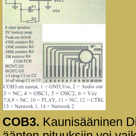
COB3
Kaunisääninen Din
.
äänten pituuksiin voi vai