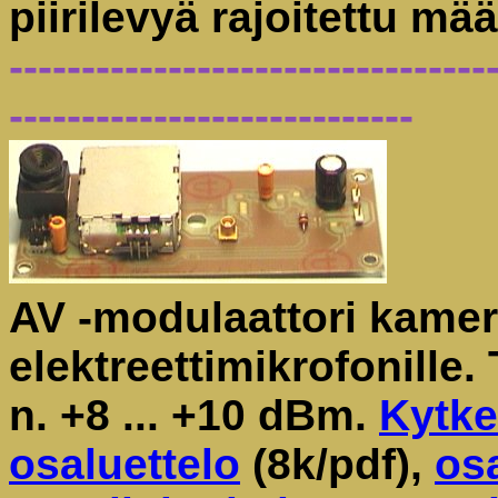
piirilevyä rajoitettu
---------------------------------
----------------------------
AV -modulaattori kamera
elektreettimikrofonille.
n. +8 ... +10 dBm.
Kytke
osaluettelo
(8k/pdf),
osa