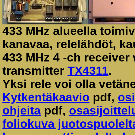
433 MHz alueella toimiv
kanavaa, relelähdöt, k
433 MHz 4 -ch receiver 
transmitter
TX4311
.
Yksi rele voi olla vetän
Kytkentäkaavio
pdf,
os
ohjeita
pdf,
osasijoittel
foliokuva juotospuolelt