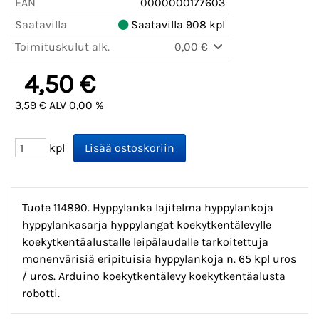
EAN
0000000177603
Saatavilla
Saatavilla 908 kpl
Toimituskulut alk.
0,00 €
4,50 €
3,59 € ALV 0,00 %
kpl
Tuote 114890. Hyppylanka lajitelma hyppylankoja
hyppylankasarja hyppylangat koekytkentälevylle
koekytkentäalustalle leipälaudalle tarkoitettuja
monenvärisiä eripituisia hyppylankoja n. 65 kpl uros
/ uros. Arduino koekytkentälevy koekytkentäalusta
robotti.